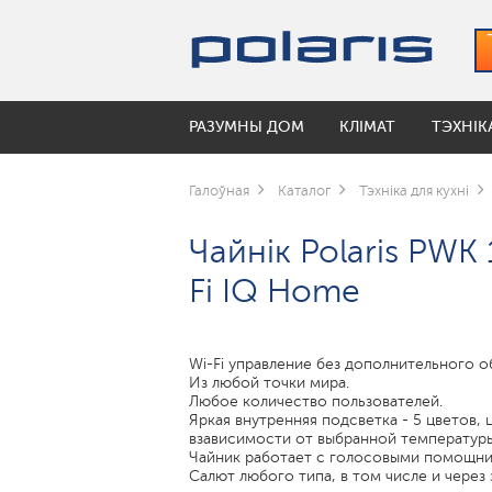
РАЗУМНЫ ДОМ
КЛІМАТ
ТЭХНІК
РАЗУМНЫЯ ЧАЙНІКІ
УВІЛЬГАТНЯЛЬНІКІ
КАВАВАРКІ І КАВАМОЛКІ
ПА КАЛЕКЦЫЯХ
УХОД ЗА ПОЛОСТЬЮ РТА
ЭЛЕКТРАСАМАКАТЫ
Галоўная
Каталог
Тэхніка для кухні
Мойки воздуха
Кававаркі
Коллекция посуды Keep
Электрические зубные щетки
УМНЫЕ ВЕРТИКАЛЬНЫЕ ПЫЛЕС
Чайнік Polaris PWK
Аксэсуары для ўвільгатняльнікаў
Кавамолкі
Коллекция посуды Monolit
Ирригаторы
Чайнікі
Коллекция посуды Solid
ПАВЕТРААЧЫШЧАЛЬНІКІ
Fi IQ Home
РАЗУМНЫЯ РОБАТЫ-ПЫЛАСОСЫ
ШАЛІ ПАДЛОГАВЫЯ
МУЛЬТЫВАРКІ
РАЗУМНЫЯ МУЛЬТИВАРКИ
Wi-Fi управление без дополнительного о
Чары для мультыварак
Из любой точки мира.
Любое количество пользователей.
Яркая внутренняя подсветка - 5 цветов,
ГРЫЛЬ-ПРЭС І ШАШЛЫЧНІЦЫ
взависимости от выбранной температуры
Чайник работает с голосовыми помощни
МІКРАХВАЛЕВЫЯ ПЕЧЫ
Салют любого типа, в том числе и через