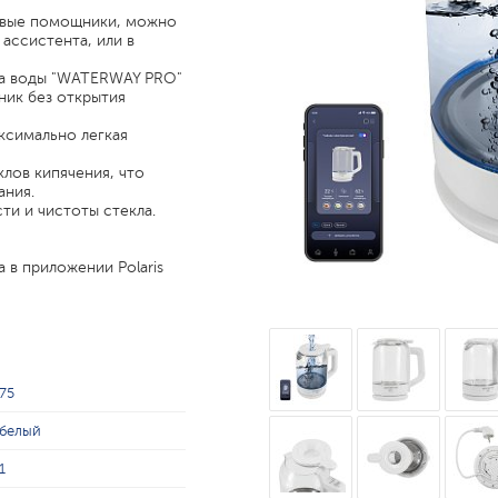
овые помощники, можно
ассистента, или в
ва воды "WATERWAY PRO"
ник без открытия
ксимально легкая
клов кипячения, что
ания.
и и чистоты стекла.
 в приложении Polaris
75
белый
1