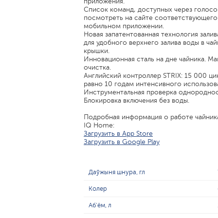
приложения.
Список команд, доступных через голос
посмотреть на сайте соответствующего 
мобильном приложении.
Новая запатентованная технология зали
для удобного верхнего залива воды в чай
крышки.
Инновационная сталь на дне чайника. Ма
очистка.
Английский контроллер STRIX: 15 000 ци
равно 10 годам интенсивного использов
Инструментальная проверка однородност
Блокировка включения без воды.
Подробная информация о работе чайника
IQ Home:
Загрузить в App Store
Загрузить в Google Play
Даўжыня шнура, гл
Колер
Аб'ём, л