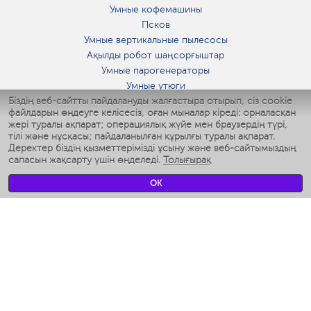
Умные кофемашины
Псков
Умные вертикальные пылесосы
Ақылды робот шаңсорғыштар
Умные парогенераторы
Умные утюги
Біздің веб-сайтты пайдалануды жалғастыра отырып, сіз cookie
Умные аэрогрили
файлдарын өңдеуге келісесіз, оған мыналар кіреді: орналасқан
Умные мультиварки
жері туралы ақпарат; операциялық жүйе мен браузердің түрі,
Умные блендеры
тілі және нұсқасы; пайдаланылған құрылғы туралы ақпарат.
Ақылды дымқылдатқыштар
Деректер біздің қызметтерімізді ұсыну және веб-сайтымыздың
сапасын жақсарту үшін өңделеді.
Толығырақ
Умные вентиляторы
Умные ирригаторы
OK
Жуынатын бөлменің ақылды таразы
Умные роботы-мойщики окон
Ақылды мультипісіргіш
Мерч Polaris IQ Home
КЛИМАТ
Ылғалдандырғыштар
Желдеткіштер