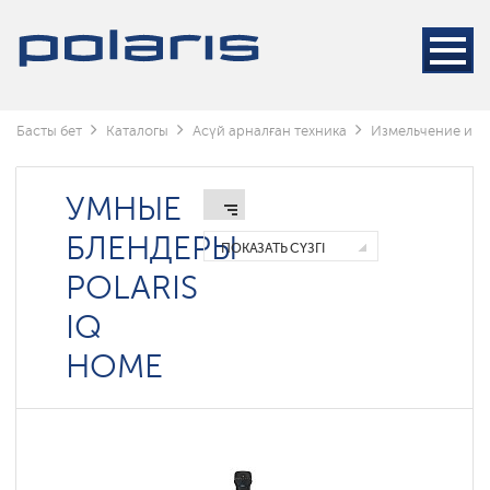
Блендерлер
және
миксерлер
Кухонные
машины
Басты бет
Каталогы
Асүй арналған техника
Измельчение и с
Шырынсыққыштар
Ет
УМНЫЕ
тартқыштар
БЛЕНДЕРЫ
ПОКАЗАТЬ СҮЗГІ
Беспроводные
POLARIS
блендеры
IQ
Үстел
үстілік
блендерлер
HOME
Батырмалы
блендерлер
Беспроводные
миксеры