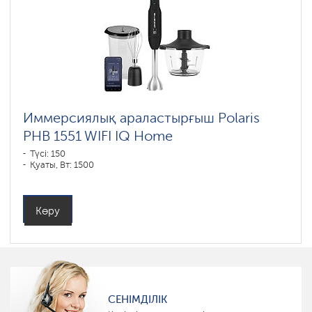
Миксерлер
Умные
блендеры
Polaris
IQ
home
Иммерсиялық араластырғыш Polaris
PHB 1551 WIFI IQ Home
Түсі: 150
Қуаты, Вт: 1500
Көру
СЕНІМДІЛІК