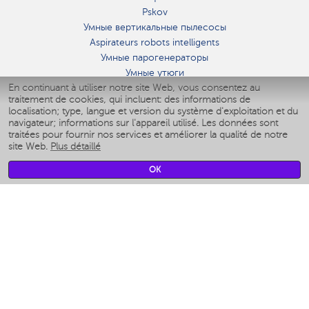
Pskov
Умные вертикальные пылесосы
Aspirateurs robots intelligents
Умные парогенераторы
Умные утюги
En continuant à utiliser notre site Web, vous consentez au
Умные аэрогрили
traitement de cookies, qui incluent: des informations de
Умные мультиварки
localisation; type, langue et version du système d'exploitation et du
Умные блендеры
navigateur; informations sur l'appareil utilisé. Les données sont
Humidificateurs intelligents
traitées pour fournir nos services et améliorer la qualité de notre
site Web.
Plus détaillé
Умные вентиляторы
Умные ирригаторы
OK
Pèse-personne intelligent
Умные роботы-мойщики окон
Multicuiseur intelligent
Мерч Polaris IQ Home
CLIMAT
Humidificateurs
Ventilateurs
Filtre a air