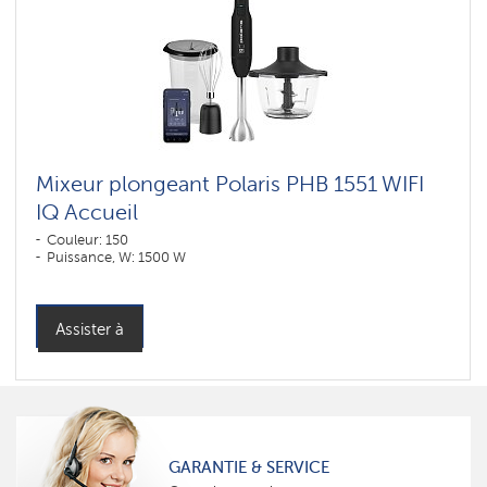
Беспроводные
миксеры
Mélangeurs
Умные
блендеры
Polaris
IQ
home
Mixeur plongeant Polaris PHB 1551 WIFI
IQ Accueil
Couleur: 150
Puissance, W: 1500 W
Assister à
GARANTIE & SERVICE