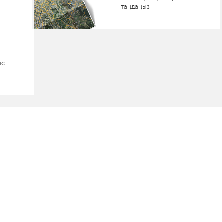
таңдаңыз
ыс