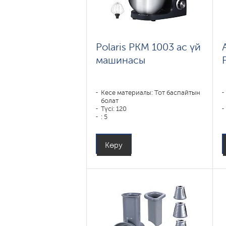
Polaris PKM 1003 ас үй
машинасы
Кесе материалы: Тот баспайтын
болат
Түсі: 120
: 5
Түсі: Черный
Көру