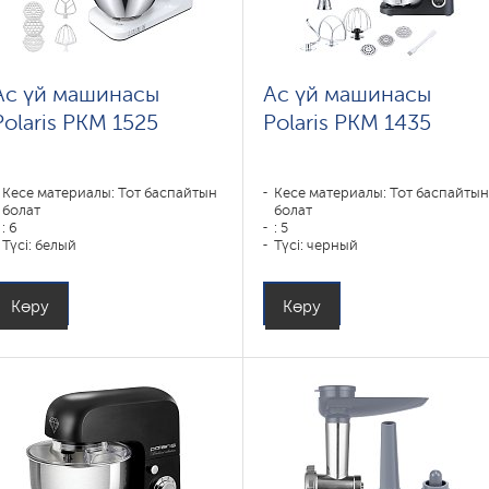
Ас үй машинасы
Ас үй машинасы
Polaris PKM 1525
Polaris PKM 1435
Кесе материалы: Тот баспайтын
Кесе материалы: Тот баспайты
болат
болат
: 6
: 5
Түсі: белый
Түсі: черный
Көру
Көру