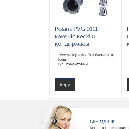
Polaris PVG 0111
көкөніс кескіш
қондырмасы
Кесе материалы: Тот баспайтын
болат
Түсі: графитовый
Көру
СЕНІМДІЛІК
Кепілдік және сервист