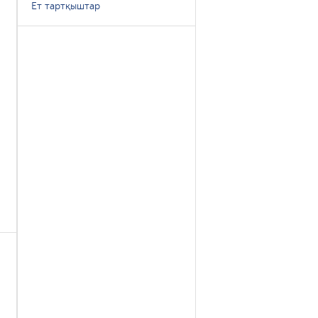
Ет тартқыштар
н