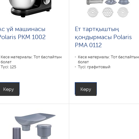
Ас үй машинасы
Ет тартқыштың
Polaris PKM 1002
қондырмасы Polaris
PMA 0112
Кесе материалы: Тот баспайтын
Кесе материалы: Тот баспайты
болат
болат
Түсі: 125
Түсі: графитовый
Көру
Көру