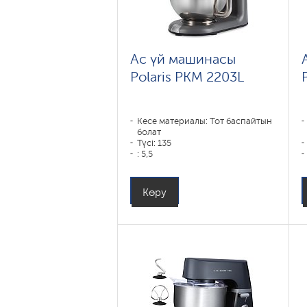
Ас үй машинасы
Polaris PKM 2203L
Кесе материалы: Тот баспайтын
болат
Түсі: 135
: 5,5
Көру