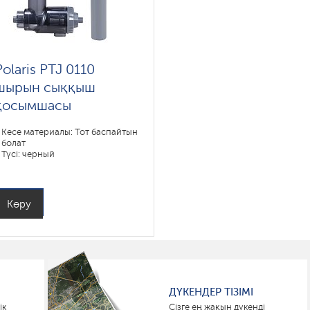
Polaris PTJ 0110
шырын сыққыш
қосымшасы
Кесе материалы: Тот баспайтын
болат
Түсі: черный
Көру
ДҮКЕНДЕР ТІЗІМІ
ік
Сізге ең жақын дүкенді