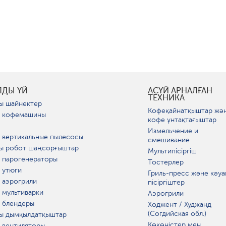
ЛДЫ ҮЙ
АСҮЙ АРНАЛҒАН
ТЕХНИКА
ы шайнектер
Кофеқайнатқыштар жә
 кофемашины
кофе ұнтақтағыштар
Измельчение и
 вертикальные пылесосы
смешивание
ы робот шаңсорғыштар
Мультипісіргіш
 парогенераторы
Тостерлер
 утюги
Гриль-пресс және кәуа
 аэрогрили
пісіргіштер
 мультиварки
Аэрогрили
 блендеры
Ходжент / Худжанд
(Согдийская обл.)
ы дымқылдатқыштар
Көкөністер мен
 вентиляторы