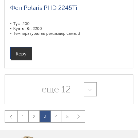
Фен Polaris PHD 2245Ti
Түсі: 200
Қуаты, Вт: 2200
Температуралық режимдер саны: 3
Көру
еще 12
1
2
3
4
5