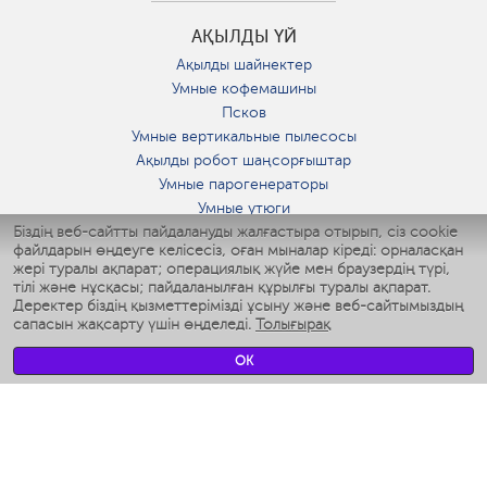
АҚЫЛДЫ ҮЙ
Ақылды шайнектер
Умные кофемашины
Псков
Умные вертикальные пылесосы
Ақылды робот шаңсорғыштар
Умные парогенераторы
Умные утюги
Біздің веб-сайтты пайдалануды жалғастыра отырып, сіз cookie
Умные аэрогрили
файлдарын өңдеуге келісесіз, оған мыналар кіреді: орналасқан
Умные мультиварки
жері туралы ақпарат; операциялық жүйе мен браузердің түрі,
Умные блендеры
тілі және нұсқасы; пайдаланылған құрылғы туралы ақпарат.
Ақылды дымқылдатқыштар
Деректер біздің қызметтерімізді ұсыну және веб-сайтымыздың
сапасын жақсарту үшін өңделеді.
Толығырақ
Умные вентиляторы
Умные ирригаторы
OK
Жуынатын бөлменің ақылды таразы
Умные роботы-мойщики окон
Ақылды мультипісіргіш
Мерч Polaris IQ Home