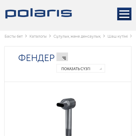
Стайлерлер
Фендер
Тарақ
фендер
Басты бет
Каталогы
Сұлулық және денсаулық
Шаш күтімі
Фены
ФЕНДЕР
складные
ПОКАЗАТЬ СҮЗГІ