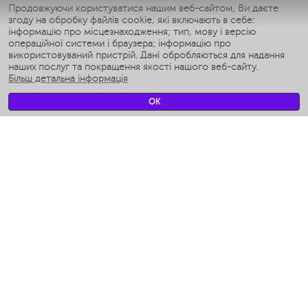
Умные утюги
Продовжуючи користуватися нашим веб-сайтом, Ви даєте
згоду на обробку файлів cookie, які включають в себе:
Умные аэрогрили
інформацію про місцезнаходження; тип, мову і версію
Умные мультиварки
операційної системи і браузера; інформацію про
Умные блендеры
використовуваний пристрій. Дані обробляються для надання
Розумні зволожувачі
наших послуг та покращення якості нашого веб-сайту.
Більш детальна інформація
Умные вентиляторы
Умные ирригаторы
OK
Розумні підлогові ваги
Умные роботы-мойщики окон
Розумні мультиварки
Мерч Polaris IQ Home
КЛІМАТ
зволожувачі
Вентилятори
очищувачі повітря
ТЕХНІКА ДЛЯ КУХНІ
Кавоварки і Кавомолки
Измельчение и смешивание
Мультиварки