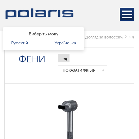
Стайлер
Фени
Фени-
Виберіть мову
гребінці
Головна
Каталог
краса і здоров'я
Догляд за волоссям
Фен
Русский
Українська
Фены
ФЕНИ
складные
ПОКАЗАТИ ФІЛЬТР