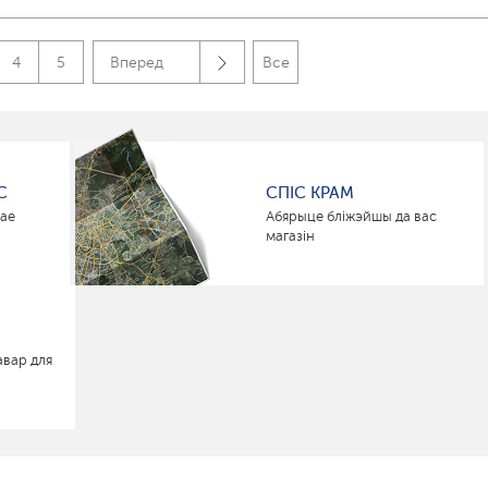
4
5
Вперед
Все
С
СПІС КРАМ
нае
Абярыце бліжэйшы да вас
магазін
авар для