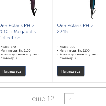
Фен Polaris PHD
Фен Polaris PHD
2010Ti Megapolis
2245Ti
Collection
Колер: 170
Колер: 200
Магутнасць, Вт: 2100
Магутнасць, Вт: 2200
Колькасць тэмпературных
Колькасць тэмпературных
рэжымаў: 3
рэжымаў: 3
Паглядзець
Паглядзець
еще 12