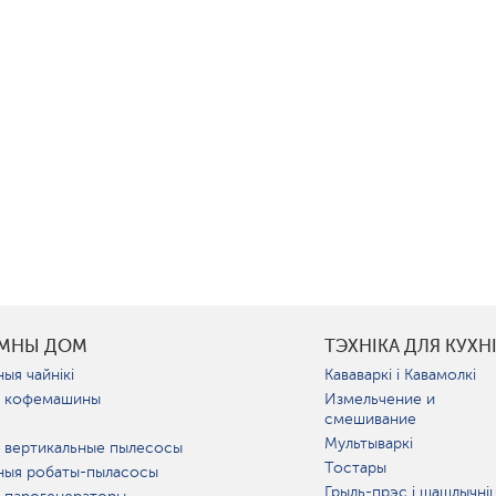
УМНЫ ДОМ
ТЭХНІКА ДЛЯ КУХН
ыя чайнікі
Кававаркі і Кавамолкі
 кофемашины
Измельчение и
смешивание
Мультываркі
 вертикальные пылесосы
Тостары
ныя робаты-пыласосы
Грыль-прэс і шашлычні