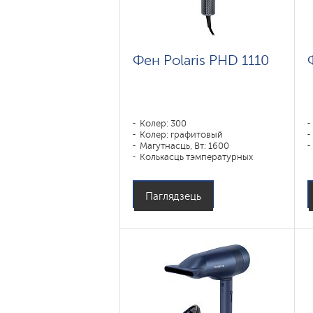
Фен Polaris PHD 1110
Колер: 300
Колер: графитовый
Магутнасць, Вт: 1600
Колькасць тэмпературных
рэжымаў: 4
Паглядзець