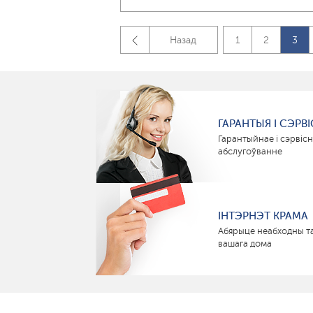
Назад
1
2
3
ГАРАНТЫЯ І СЭРВІ
Гарантыйнае і сэрвіс
абслугоўванне
ІНТЭРНЭТ КРАМА
Абярыце неабходны т
вашага дома