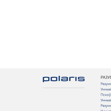
РАЗ
Разумн
Умные
Пскоў
Умные
Разум