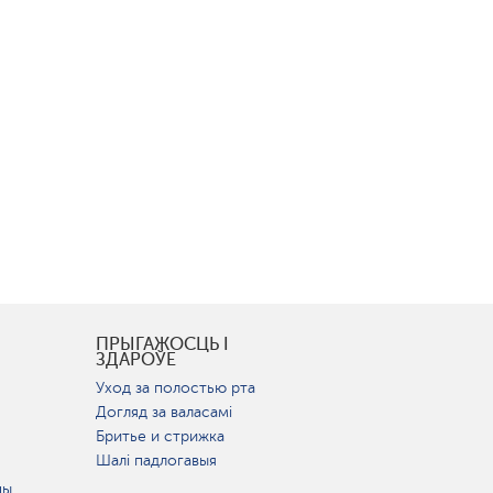
І
ПРЫГАЖОСЦЬ І
ЗДАРОЎЕ
Уход за полостью рта
Догляд за валасамі
Бритье и стрижка
Шалі падлогавыя
цы