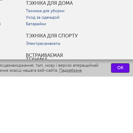
ТЭХНІКА ДЛЯ ДОМА
Техника для уборки
Уход за одеждой
і
Батарейки
ТЭХНІКА ДЛЯ СПОРТУ
Электрасамакаты
ВСТРАИВАЕМАЯ
ТЕХНИКА
есцазнаходжанне; тып, мову і версію аперацыйнай
Вытяжки
OK
ння якасці нашага вэб-сайта.
Падрабязна
Варочные панели
Духовые шкафы
Посудомоечные машины
СЭРВІСНЫЯ ЦЭНТРЫ
СВЯЗАТЬСЯ С НАМИ