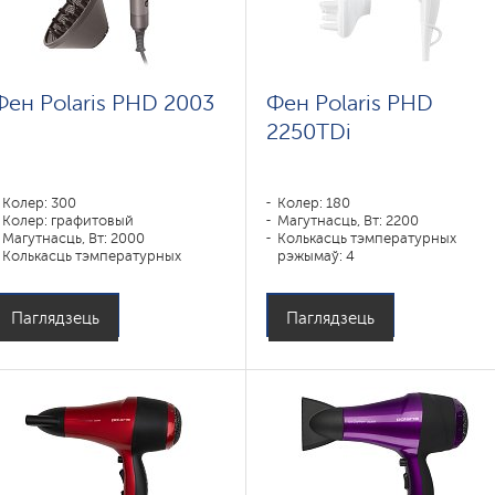
Фен Polaris PHD 2003
Фен Polaris PHD
2250TDi
Колер: 300
Колер: 180
Колер: графитовый
Магутнасць, Вт: 2200
Магутнасць, Вт: 2000
Колькасць тэмпературных
Колькасць тэмпературных
рэжымаў: 4
рэжымаў: 3
Паглядзець
Паглядзець