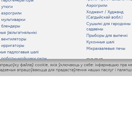
 парогенераторы
Аэрогрили
 утюги
Ходжент / Худжанд
 аэрогрили
(Сагдыйскай вобл.)
 мультиварки
Сушылкі для гародніны 
 блендеры
садавіны
ыя ўвільгатняльнікі
Прыборы для выпечкі
 вентиляторы
Кухонныя шалі
 ирригаторы
Мікрахвалевыя печы
ныя падлогавыя шалі
 роботы-мойщики окон
ПОСУД
рацоўку файлаў cookie, якія ўключаюць у сябе: інфармацыю пра м
ныя мультиварки
адзеныя апрацоўваюцца для прадастаўлення нашых паслуг і паляпшэ
Polaris IQ Home
АТ
атняльнікі
лятары
раачышчальнікі
ГАРАЧАЯ ЛІНІЯ