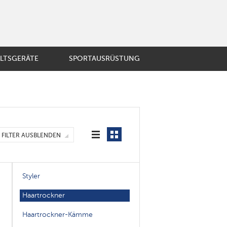
LTSGERÄTE
SPORTAUSRÜSTUNG
BST UND GEMÜSE
ösische Presse
ir-Kaffeemaschine
mobecher
E
FILTER AUSBLENDEN
er
enzubehör
Styler
Haartrockner
Haartrockner-Kämme