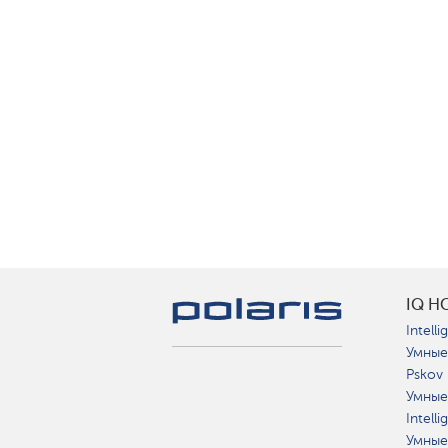
IQ H
Intelli
Умные
Pskov
Умные
Intell
Умные