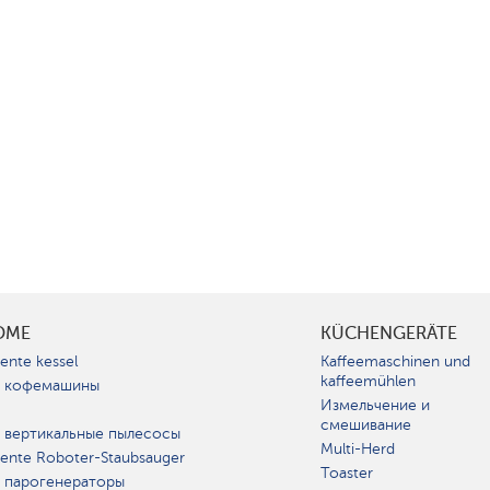
OME
KÜCHENGERÄTE
gente kessel
Kaffeemaschinen und
kaffeemühlen
 кофемашины
Измельчение и
смешивание
 вертикальные пылесосы
Multi-Herd
igente Roboter-Staubsauger
Toaster
 парогенераторы