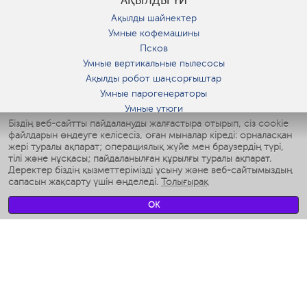
АҚЫЛДЫ ҮЙ
Ақылды шайнектер
Умные кофемашины
Псков
Умные вертикальные пылесосы
Ақылды робот шаңсорғыштар
Умные парогенераторы
Умные утюги
Біздің веб-сайтты пайдалануды жалғастыра отырып, сіз cookie
Умные аэрогрили
файлдарын өңдеуге келісесіз, оған мыналар кіреді: орналасқан
Умные мультиварки
жері туралы ақпарат; операциялық жүйе мен браузердің түрі,
Умные блендеры
тілі және нұсқасы; пайдаланылған құрылғы туралы ақпарат.
Ақылды дымқылдатқыштар
Деректер біздің қызметтерімізді ұсыну және веб-сайтымыздың
сапасын жақсарту үшін өңделеді.
Толығырақ
Умные вентиляторы
Умные ирригаторы
OK
Жуынатын бөлменің ақылды таразы
Умные роботы-мойщики окон
Ақылды мультипісіргіш
Мерч Polaris IQ Home
КЛИМАТ
Ылғалдандырғыштар