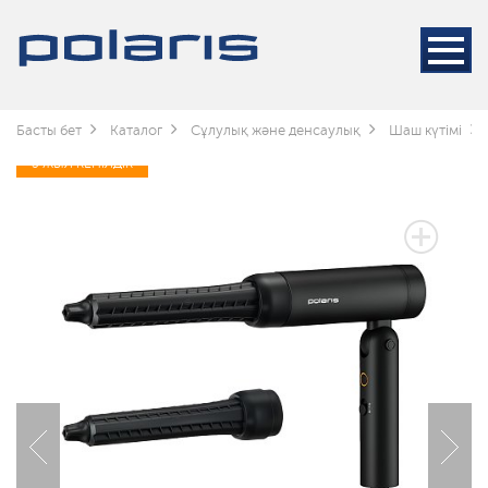
Басты бет
Каталог
Сұлулық және денсаулық
Шаш күтімі
3 ЖЫЛ КЕПІЛДІК