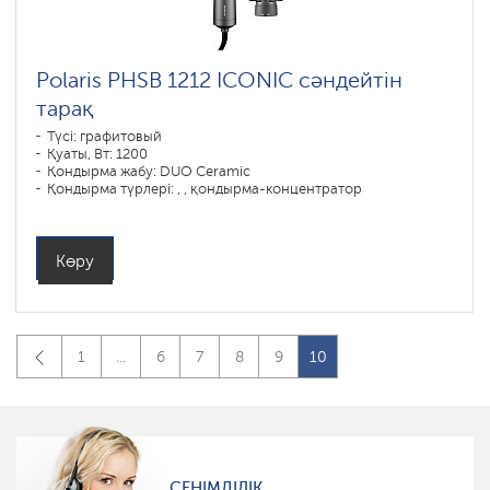
Polaris PHSB 1212 ICONIC сәндейтін
тарақ
Түсі: графитовый
Қуаты, Вт: 1200
Қондырма жабу: DUO Ceramic
Қондырма түрлері: , , қондырма-концентратор
Көру
1
...
6
7
8
9
10
СЕНІМДІЛІК