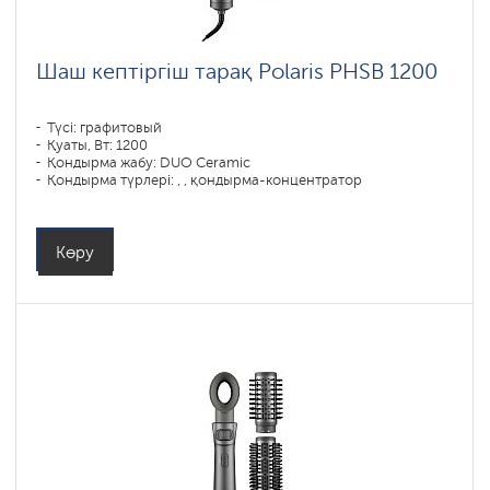
Шаш кептіргіш тарақ Polaris PHSB 1200
Түсі: графитовый
Қуаты, Вт: 1200
Қондырма жабу: DUO Ceramic
Қондырма түрлері: , , қондырма-концентратор
Көру