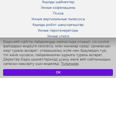
Ақылды шайнектер
Умные кофемашины
Псков
Умные вертикальные пылесосы
Ақылды робот шаңсорғыштар
Умные парогенераторы
Умные утюги
Біздің веб-сайтты пайдалануды жалғастыра отырып, сіз cookie
Умные аэрогрили
файлдарын өңдеуге келісесіз, оған мыналар кіреді: орналасқан
Умные мультиварки
жері туралы ақпарат; операциялық жүйе мен браузердің түрі,
Умные блендеры
тілі және нұсқасы; пайдаланылған құрылғы туралы ақпарат.
Ақылды дымқылдатқыштар
Деректер біздің қызметтерімізді ұсыну және веб-сайтымыздың
сапасын жақсарту үшін өңделеді.
Толығырақ
Умные вентиляторы
Умные ирригаторы
OK
Жуынатын бөлменің ақылды таразы
Умные роботы-мойщики окон
Ақылды мультипісіргіш
Мерч Polaris IQ Home
КЛИМАТ
Ылғалдандырғыштар
Желдеткіштер