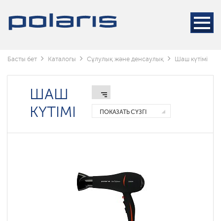
Стайлерлер
Фендер
Тарақ
фендер
Басты бет
Каталогы
Сұлулық және денсаулық
Шаш күтімі
ШАШ
КҮТІМІ
ПОКАЗАТЬ СҮЗГІ