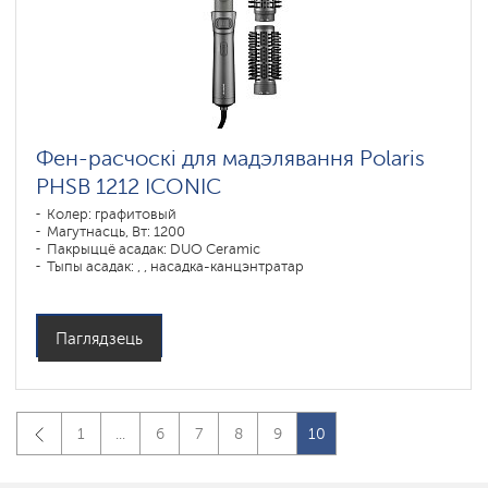
Фен-расчоскі для мадэлявання Polaris
PHSB 1212 ICONIC
Колер: графитовый
Магутнасць, Вт: 1200
Пакрыццё асадак: DUO Ceramic
Тыпы асадак: , , насадка-канцэнтратар
Паглядзець
1
...
6
7
8
9
10