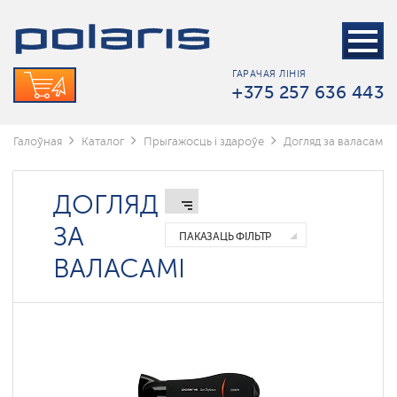
Стайлеры
Фены
ГАРАЧАЯ ЛІНІЯ
Фены-
+375 257 636 443
расчоскі
Галоўная
Каталог
Прыгажосць і здароўе
Догляд за валасамі
ДОГЛЯД
ЗА
ПАКАЗАЦЬ ФІЛЬТР
ВАЛАСАМІ