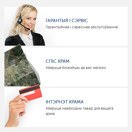
ГАРАНТЫЯ І СЭРВІС
Гарантыйнае і сэрвіснае абслугоўванне
СПІС КРАМ
Абярыце бліжэйшы да вас магазін
ІНТЭРНЭТ КРАМА
Абярыце неабходны тавар для вашага
дома