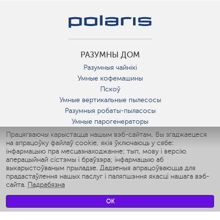
РАЗУМНЫ ДОМ
Разумныя чайнікі
Умные кофемашины
Пскоў
Умные вертикальные пылесосы
Разумныя робаты-пыласосы
Умные парогенераторы
Умные утюги
Працягваючы карыстацца нашым вэб-сайтам, Вы згаджаецеся
на апрацоўку файлаў cookie, якія ўключаюць у сябе:
Умные аэрогрили
інфармацыю пра месцазнаходжанне; тып, мову і версію
Умные мультиварки
аперацыйнай сістэмы і браўзэра; інфармацыю аб
Умные блендеры
выкарыстоўваным прыладзе. Дадзеныя апрацоўваюцца для
Разумныя ўвільгатняльнікі
прадастаўлення нашых паслуг і паляпшэння якасці нашага вэб-
сайта.
Падрабязна
Умные вентиляторы
Умные ирригаторы
OK
Разумныя падлогавыя шалі
Умные роботы-мойщики окон