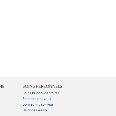
INE
SOINS PERSONNELS
Soins bucco-dentaires
Soin des cheveux
Бритье и стрижка
Balances au sol