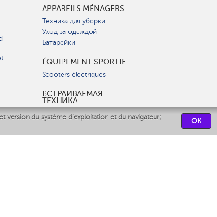
APPAREILS MÉNAGERS
Техника для уборки
Уход за одеждой
d
Батарейки
et
ÉQUIPEMENT SPORTIF
Scooters électriques
ВСТРАИВАЕМАЯ
ТЕХНИКА
Вытяжки
et version du système d'exploitation et du navigateur;
OK
Варочные панели
Духовые шкафы
Посудомоечные машины
CENTRES DE SERVICES
СВЯЗАТЬСЯ С НАМИ