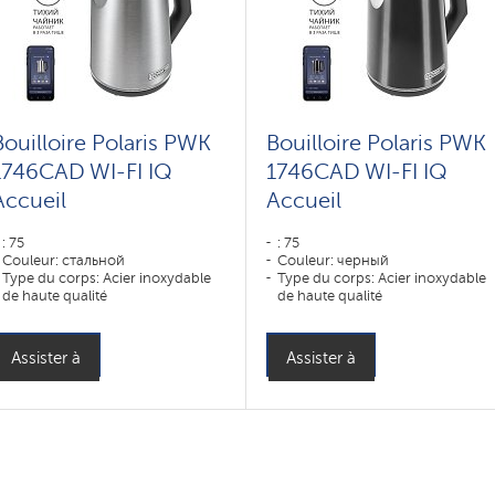
Bouilloire Polaris PWK
Bouilloire Polaris PWK
1746CAD WI-FI IQ
1746CAD WI-FI IQ
Accueil
Accueil
: 75
: 75
Couleur: стальной
Couleur: черный
Type du corps: Acier inoxydable
Type du corps: Acier inoxydable
de haute qualité
de haute qualité
Volume, l: 1 l
Volume, l: 1 l
Assister à
Assister à