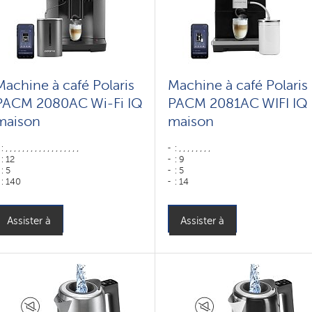
Machine à café Polaris
Machine à café Polaris
PACM 2080AC Wi-Fi IQ
PACM 2081AC WIFI IQ
maison
maison
: , , , , , , , , , , , , , , , , , ,
: , , , , , , , ,
: 12
: 9
: 5
: 5
: 140
: 14
: 80
: 80
: ,
Couleur: ,
Couleur: Графит
: ,
Assister à
Assister à
Puissance, W: 1500 W
Couleur: черный
Capacité du réservoir d'eau : 1,6 l
Capacité du réservoir d'eau : 1,5 l
Hopper capacity for beans: 250 gr
Hopper capacity for beans: 200 