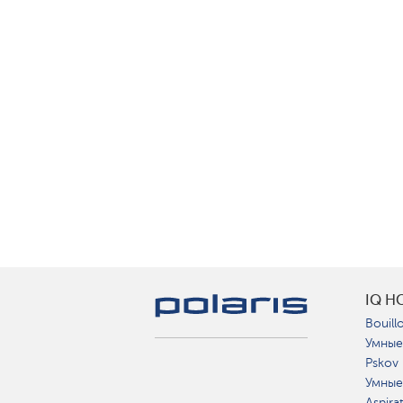
IQ H
Bouillo
Умные
Pskov
Умные
Aspira