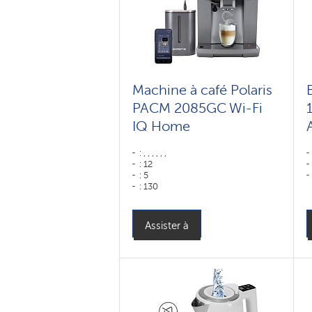
Machine à café Polaris
PACM 2085GC Wi-Fi
IQ Home
: , , , , , ,
: 12
: 5
: 130
: 75
: ,
Couleur: графитовый
Assister à
Capacité du réservoir d'eau : 2 l
Hopper capacity for beans: 250 gr