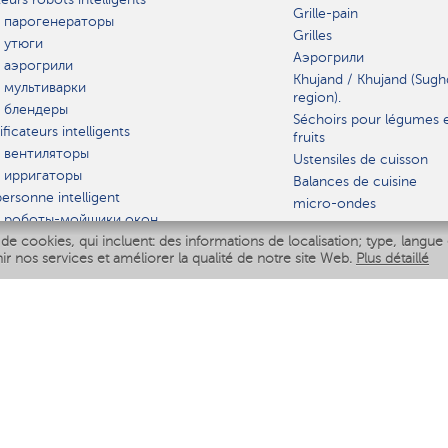
Grille-pain
 парогенераторы
Grilles
 утюги
Аэрогрили
 аэрогрили
Khujand / Khujand (Sugh
 мультиварки
region).
 блендеры
Séchoirs pour légumes 
ficateurs intelligents
fruits
 вентиляторы
Ustensiles de cuisson
 ирригаторы
Balances de cuisine
ersonne intelligent
micro-ondes
 роботы-мойщики окон
de cookies, qui incluent: des informations de localisation; type, langue 
iseur intelligent
VAISSELLE
nir nos services et améliorer la qualité de notre site Web.
Plus détaillé
Polaris IQ Home
AT
ficateurs
ateurs
 air