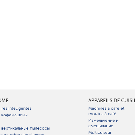
OME
APPAREILS DE CUIS
ires intelligentes
Machines à café et
moulins à café
 кофемашины
Измельчение и
смешивание
 вертикальные пылесосы
Multicuiseur
teurs robots intelligents