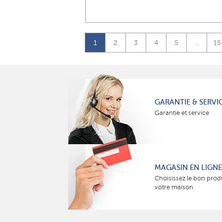
1
2
3
4
5
...
15
GARANTIE & SERVI
Garantie et service
MAGASIN EN LIGNE
Choisissez le bon prod
votre maison