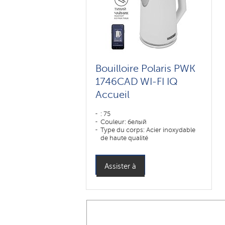
Bouilloire Polaris PWK
1746CAD WI-FI IQ
Accueil
: 75
Couleur: белый
Type du corps: Acier inoxydable
de haute qualité
Volume, l: 1 l
Assister à