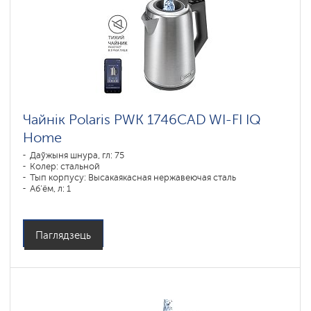
Чайнік Polaris PWK 1746CAD WI-FI IQ
Home
Даўжыня шнура, гл: 75
Колер: стальной
Тып корпусу: Высакаякасная нержавеючая сталь
Аб'ём, л: 1
Магутнасць, Вт: 1850-2200
Паглядзець