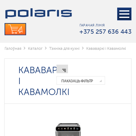
Кофемашины
Кававаркі
ГАРАЧАЯ ЛІНІЯ
Кавамолкі
+375 257 636 443
Чайнікі
Галоўная
Каталог
Тэхніка для кухні
Кававаркі і Кавамолкі
КАВАВАРКІ
І
ПАКАЗАЦЬ ФІЛЬТР
КАВАМОЛКІ