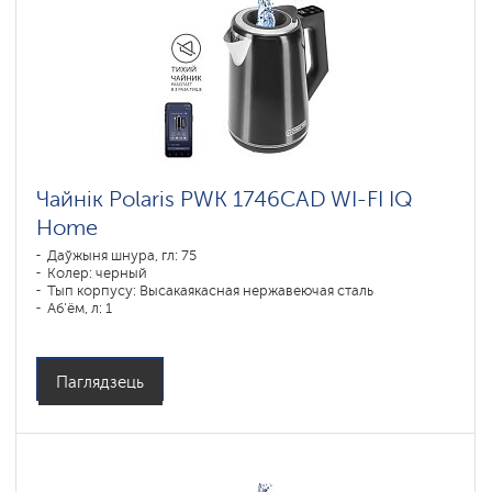
Чайнік Polaris PWK 1746CAD WI-FI IQ
Home
Даўжыня шнура, гл: 75
Колер: черный
Тып корпусу: Высакаякасная нержавеючая сталь
Аб'ём, л: 1
Магутнасць, Вт: 1850-2200
Паглядзець