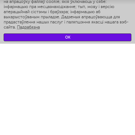
на апрацоўку файлаў cookie, якія ўключаюць у сябе:
Умные аэрогрили
інфармацыю пра месцазнаходжанне; тып, мову і версію
Умные мультиварки
аперацыйнай сістэмы і браўзэра; інфармацыю аб
Умные блендеры
выкарыстоўваным прыладзе. Дадзеныя апрацоўваюцца для
Разумныя ўвільгатняльнікі
прадастаўлення нашых паслуг і паляпшэння якасці нашага вэб-
сайта.
Падрабязна
Умные вентиляторы
Умные ирригаторы
OK
Разумныя падлогавыя шалі
Умные роботы-мойщики окон
Разумныя мультиварки
Мерч Polaris IQ Home
КЛІМАТ
Увільгатняльнікі
Вентылятары
Паветраачышчальнікі
ТЭХНІКА ДЛЯ КУХНІ
Кававаркі і Кавамолкі
Измельчение и смешивание
Мультываркі
Тостары