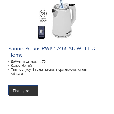
Чайнік Polaris PWK 1746CAD WI-FI IQ
Home
Даўжыня шнура, гл: 75
Колер: белый
Тып корпусу: Высакаякасная нержавеючая сталь
Аб'ём, л: 1
Магутнасць, Вт: 1850-2200
Паглядзець