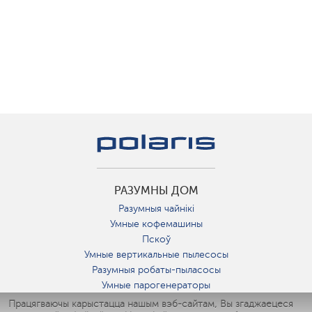
РАЗУМНЫ ДОМ
Разумныя чайнікі
Умные кофемашины
Пскоў
Умные вертикальные пылесосы
Разумныя робаты-пыласосы
Умные парогенераторы
Умные утюги
Працягваючы карыстацца нашым вэб-сайтам, Вы згаджаецеся