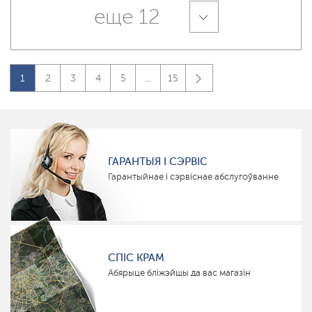
еще 12
1
2
3
4
5
...
15
ГАРАНТЫЯ І СЭРВІС
Гарантыйнае і сэрвіснае абслугоўванне
СПІС КРАМ
Абярыце бліжэйшы да вас магазін