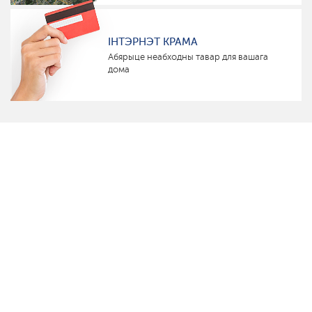
ІНТЭРНЭТ КРАМА
Абярыце неабходны тавар для вашага
дома