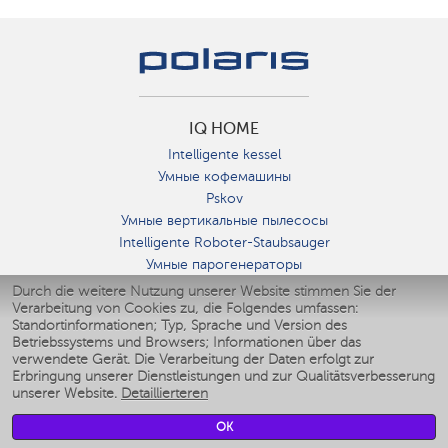
IQ HOME
Intelligente kessel
Умные кофемашины
Pskov
Умные вертикальные пылесосы
Intelligente Roboter-Staubsauger
Умные парогенераторы
Умные утюги
Durch die weitere Nutzung unserer Website stimmen Sie der
Verarbeitung von Cookies zu, die Folgendes umfassen:
Умные аэрогрили
Standortinformationen; Typ, Sprache und Version des
Умные мультиварки
Betriebssystems und Browsers; Informationen über das
Умные блендеры
verwendete Gerät. Die Verarbeitung der Daten erfolgt zur
Smarte befeuchter
Erbringung unserer Dienstleistungen und zur Qualitätsverbesserung
unserer Website.
Detaillierteren
Умные вентиляторы
Умные ирригаторы
OK
Smarte Personenwaage