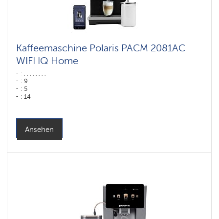
Kaffeemaschine Polaris PACM 2081AC
WIFI IQ Home
: , , , , , , , ,
: 9
: 5
: 14
: 80
Farbe: ,
: ,
Farbe: черный
Ansehen
Wassertank: 1,5 l
Hopper capacity for beans: 200 gr