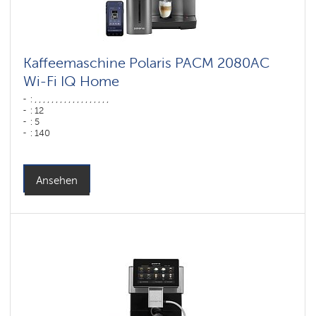
Kaffeemaschine Polaris PACM 2080AC
Wi-Fi IQ Home
: , , , , , , , , , , , , , , , , , ,
: 12
: 5
: 140
: 80
: ,
Farbe: Графит
Leistung, W: 1500 W
Ansehen
Wassertank: 1,6 l
Hopper capacity for beans: 250 gr