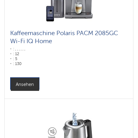
Kaffeemaschine Polaris PACM 2085GC
Wi-Fi IQ Home
: , , , , , ,
: 12
: 5
: 130
: 75
: ,
Farbe: графитовый
Wassertank: 2 l
Ansehen
Hopper capacity for beans: 250 gr