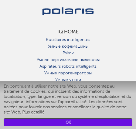
IQ HOME
Bouilloires intelligentes
Умные кофемашины
Pskov
Умные вертикальные пылесосы
Aspirateurs robots intelligents
Умные парогенераторы
Умные утюги
En continuant à utiliser notre site Web, vous consentez au
Умные аэрогрили
traitement de cookies, qui incluent: des informations de
Умные мультиварки
localisation; type, langue et version du système d'exploitation et du
Умные блендеры
navigateur; informations sur l'appareil utilisé. Les données sont
Humidificateurs intelligents
traitées pour fournir nos services et améliorer la qualité de notre
site Web.
Plus détaillé
Умные вентиляторы
Умные ирригаторы
OK
Pèse-personne intelligent
Умные роботы-мойщики окон