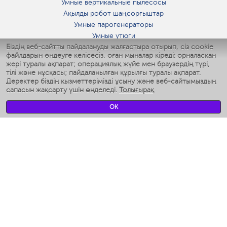
Умные вертикальные пылесосы
Ақылды робот шаңсорғыштар
Умные парогенераторы
Умные утюги
Біздің веб-сайтты пайдалануды жалғастыра отырып, сіз cookie
Умные аэрогрили
файлдарын өңдеуге келісесіз, оған мыналар кіреді: орналасқан
Умные мультиварки
жері туралы ақпарат; операциялық жүйе мен браузердің түрі,
Умные блендеры
тілі және нұсқасы; пайдаланылған құрылғы туралы ақпарат.
Ақылды дымқылдатқыштар
Деректер біздің қызметтерімізді ұсыну және веб-сайтымыздың
сапасын жақсарту үшін өңделеді.
Толығырақ
Умные вентиляторы
Умные ирригаторы
OK
Жуынатын бөлменің ақылды таразы
Умные роботы-мойщики окон
Ақылды мультипісіргіш
Мерч Polaris IQ Home
КЛИМАТ
Ылғалдандырғыштар
Желдеткіштер
Ауа тазартқыштар
АСҮЙ АРНАЛҒАН ТЕХНИКА