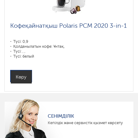
Кофеқайнатқыш Polaris PCM 2020 3-in-1
Түсі: 0,9
Қолданылатын кофе: Ұнтақ,
Түсі: , ,
Түсі: белый
Қуаты, Вт: 1450
Көру
СЕНІМДІЛІК
Кепілдік және сервистік қызмет көрсету