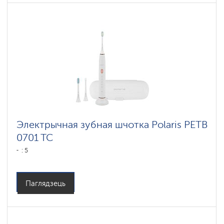
Электрычная зубная шчотка Polaris PETB
0701 TC
: 5
Паглядзець