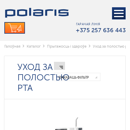
Электрические
зубные
щетки
ГАРАЧАЯ ЛІНІЯ
Ирригаторы
+375 257 636 443
Зубные
пасты
Галоўная
Каталог
Прыгажосць і здароўе
Уход за полостью рт
УХОД ЗА
ПОЛОСТЬЮ
ПАКАЗАЦЬ ФІЛЬТР
РТА