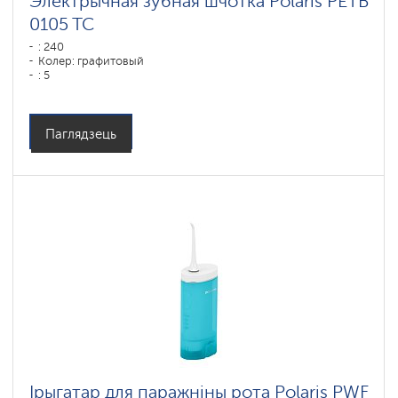
Электрычная зубная шчотка Polaris PETB
0105 TC
: 240
Колер: графитовый
: 5
Паглядзець
Ірыгатар для паражніны рота Polaris PWF