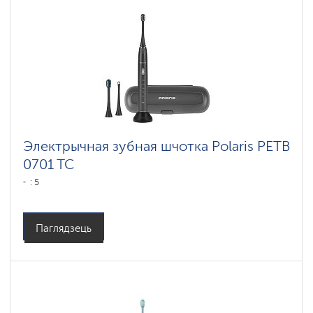
Электрычная зубная шчотка Polaris PETB
0701 TC
: 5
Паглядзець