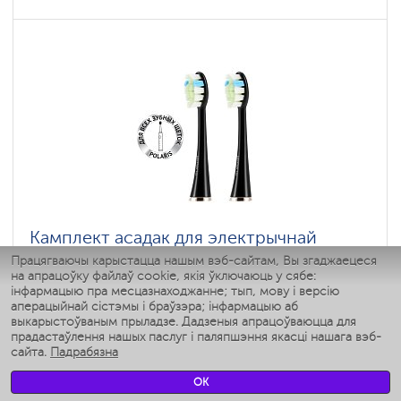
Камплект асадак для электрычнай
зубной шчоткі Polaris TBH 0101 M (2)
Працягваючы карыстацца нашым вэб-сайтам, Вы згаджаецеся
на апрацоўку файлаў cookie, якія ўключаюць у сябе:
Колер: Черный
інфармацыю пра месцазнаходжанне; тып, мову і версію
: 5
аперацыйнай сістэмы і браўзэра; інфармацыю аб
выкарыстоўваным прыладзе. Дадзеныя апрацоўваюцца для
прадастаўлення нашых паслуг і паляпшэння якасці нашага вэб-
сайта.
Падрабязна
Паглядзець
OK