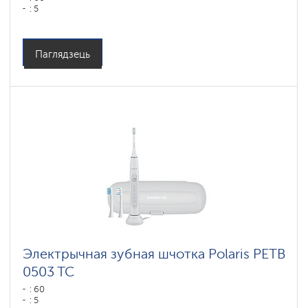
: 5
Паглядзець
Электрычная зубная шчотка Polaris PETB
0503 TC
: 60
: 5