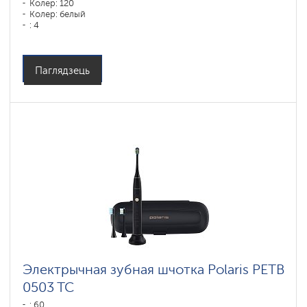
Колер: 120
Колер: белый
: 4
Паглядзець
Электрычная зубная шчотка Polaris PETB
0503 TC
: 60