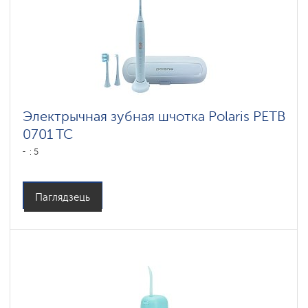
Электрычная зубная шчотка Polaris PETB
0701 TC
: 5
Паглядзець