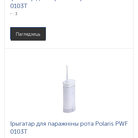
0103T
: 3
Паглядзець
Ірыгатар для паражніны рота Polaris PWF
0103T