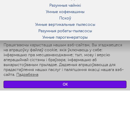
Разумныя чайнікі
Умные кофемашины
Пскоў
Умные вертикальные пылесосы
Разумныя робаты-пыласосы
Умные парогенераторы
Умные утюги
Працягваючы карыстацца нашым вэб-сайтам, Вы згаджаецеся
на апрацоўку файлаў cookie, якія ўключаюць у сябе:
Умные аэрогрили
інфармацыю пра месцазнаходжанне; тып, мову і версію
Умные мультиварки
аперацыйнай сістэмы і браўзэра; інфармацыю аб
Умные блендеры
выкарыстоўваным прыладзе. Дадзеныя апрацоўваюцца для
Разумныя ўвільгатняльнікі
прадастаўлення нашых паслуг і паляпшэння якасці нашага вэб-
сайта.
Падрабязна
Умные вентиляторы
Умные ирригаторы
OK
Разумныя падлогавыя шалі
Умные роботы-мойщики окон
Разумныя мультиварки
Мерч Polaris IQ Home
КЛІМАТ
Увільгатняльнікі