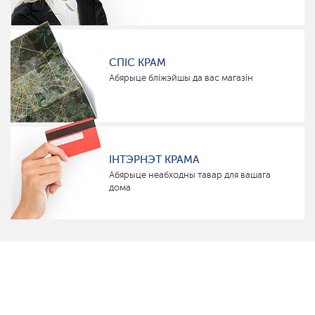
СПІС КРАМ
Абярыце бліжэйшы да вас магазін
ІНТЭРНЭТ КРАМА
Абярыце неабходны тавар для вашага
дома