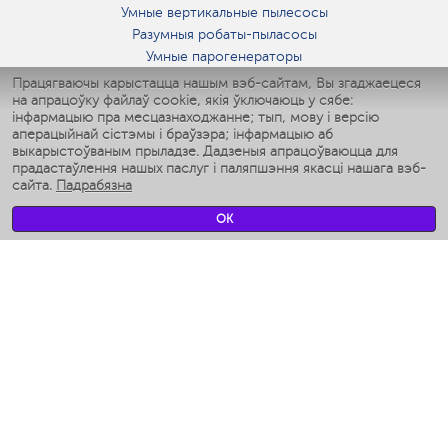
Умные вертикальные пылесосы
Разумныя робаты-пыласосы
Умные парогенераторы
Умные утюги
Працягваючы карыстацца нашым вэб-сайтам, Вы згаджаецеся
на апрацоўку файлаў cookie, якія ўключаюць у сябе:
Умные аэрогрили
інфармацыю пра месцазнаходжанне; тып, мову і версію
Умные мультиварки
аперацыйнай сістэмы і браўзэра; інфармацыю аб
Умные блендеры
выкарыстоўваным прыладзе. Дадзеныя апрацоўваюцца для
Разумныя ўвільгатняльнікі
прадастаўлення нашых паслуг і паляпшэння якасці нашага вэб-
сайта.
Падрабязна
Умные вентиляторы
Умные ирригаторы
OK
Разумныя падлогавыя шалі
Умные роботы-мойщики окон
Разумныя мультиварки
Мерч Polaris IQ Home
КЛІМАТ
Увільгатняльнікі
Вентылятары
Паветраачышчальнікі