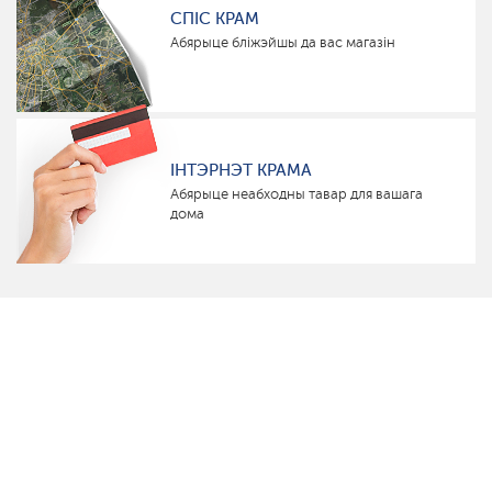
СПІС КРАМ
Абярыце бліжэйшы да вас магазін
ІНТЭРНЭТ КРАМА
Абярыце неабходны тавар для вашага
дома