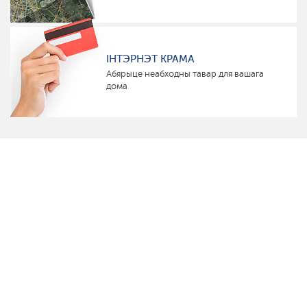
ІНТЭРНЭТ КРАМА
Абярыце неабходны тавар для вашага
дома