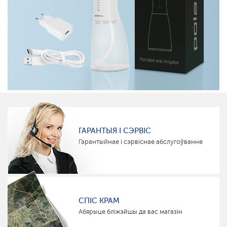
ГАРАНТЫЯ І СЭРВІС
Гарантыйнае і сэрвіснае абслугоўванне
СПІС КРАМ
Абярыце бліжэйшы да вас магазін