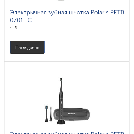
Электрычная зубная шчотка Polaris PETB
0701 TC
: 5
Паглядзець