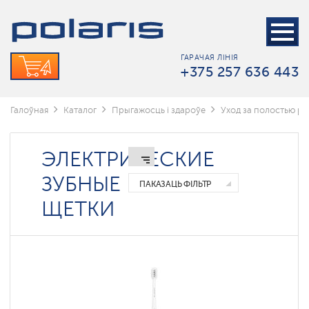
Электрические
зубные
щетки
ГАРАЧАЯ ЛІНІЯ
Ирригаторы
+375 257 636 443
Зубные
пасты
Галоўная
Каталог
Прыгажосць і здароўе
Уход за полостью рт
Комплектующие
ЭЛЕКТРИЧЕСКИЕ
ЗУБНЫЕ
ПАКАЗАЦЬ ФІЛЬТР
ЩЕТКИ