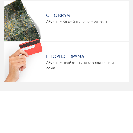
СПІС КРАМ
Абярыце бліжэйшы да вас магазін
ІНТЭРНЭТ КРАМА
Абярыце неабходны тавар для вашага
дома