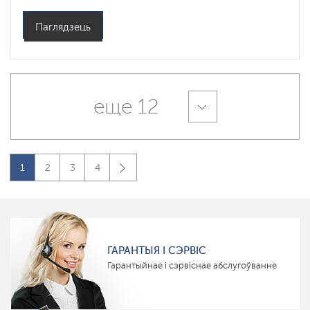
Паглядзець
еще 12
1
2
3
4
ГАРАНТЫЯ І СЭРВІС
Гарантыйнае і сэрвіснае абслугоўванне