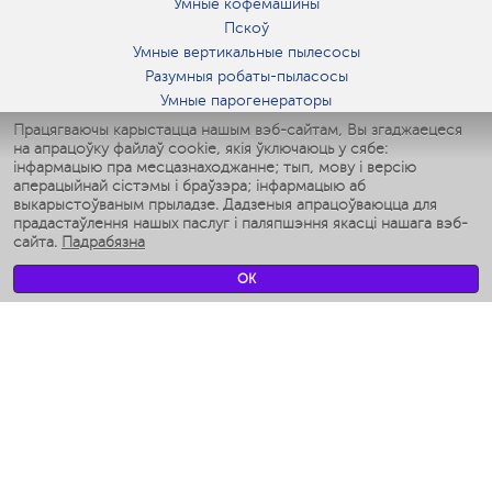
Умные кофемашины
Пскоў
Умные вертикальные пылесосы
Разумныя робаты-пыласосы
Умные парогенераторы
Умные утюги
Працягваючы карыстацца нашым вэб-сайтам, Вы згаджаецеся
на апрацоўку файлаў cookie, якія ўключаюць у сябе:
Умные аэрогрили
інфармацыю пра месцазнаходжанне; тып, мову і версію
Умные мультиварки
аперацыйнай сістэмы і браўзэра; інфармацыю аб
Умные блендеры
выкарыстоўваным прыладзе. Дадзеныя апрацоўваюцца для
Разумныя ўвільгатняльнікі
прадастаўлення нашых паслуг і паляпшэння якасці нашага вэб-
сайта.
Падрабязна
Умные вентиляторы
Умные ирригаторы
OK
Разумныя падлогавыя шалі
Умные роботы-мойщики окон
Разумныя мультиварки
Мерч Polaris IQ Home
КЛІМАТ
Увільгатняльнікі
Вентылятары
Паветраачышчальнікі