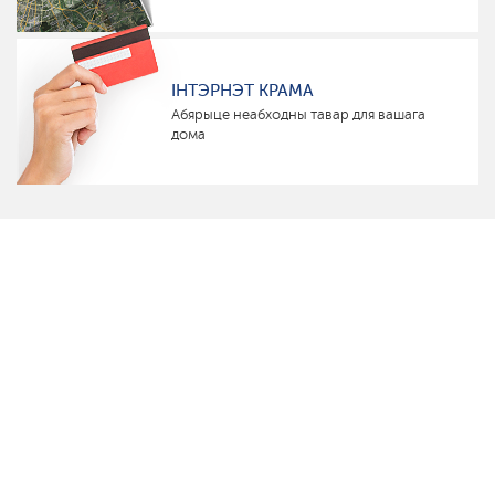
ІНТЭРНЭТ КРАМА
Абярыце неабходны тавар для вашага
дома