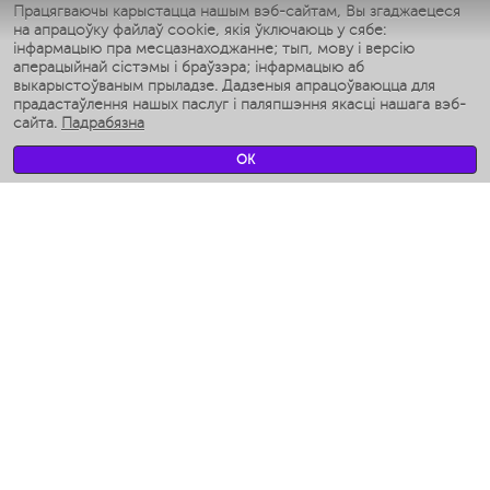
Умные утюги
Працягваючы карыстацца нашым вэб-сайтам, Вы згаджаецеся
на апрацоўку файлаў cookie, якія ўключаюць у сябе:
Умные аэрогрили
інфармацыю пра месцазнаходжанне; тып, мову і версію
Умные мультиварки
аперацыйнай сістэмы і браўзэра; інфармацыю аб
Умные блендеры
выкарыстоўваным прыладзе. Дадзеныя апрацоўваюцца для
Разумныя ўвільгатняльнікі
прадастаўлення нашых паслуг і паляпшэння якасці нашага вэб-
сайта.
Падрабязна
Умные вентиляторы
Умные ирригаторы
OK
Разумныя падлогавыя шалі
Умные роботы-мойщики окон
Разумныя мультиварки
Мерч Polaris IQ Home
КЛІМАТ
Увільгатняльнікі
Вентылятары
Паветраачышчальнікі
ТЭХНІКА ДЛЯ КУХНІ
Кававаркі і Кавамолкі
Измельчение и смешивание
Мультываркі