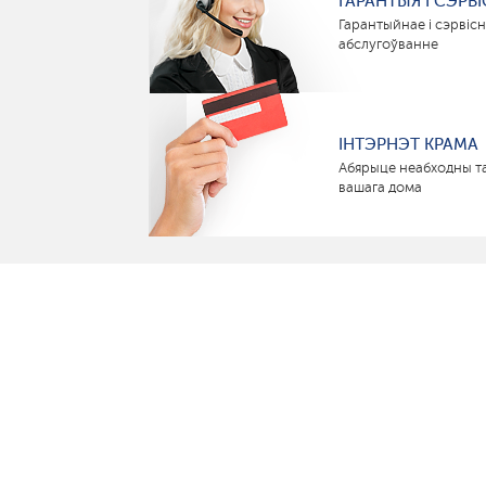
ГАРАНТЫЯ І СЭРВІ
Гарантыйнае і сэрвіс
абслугоўванне
ІНТЭРНЭТ КРАМА
Абярыце неабходны т
вашага дома