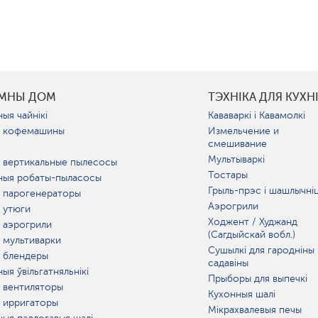
УМНЫ ДОМ
ТЭХНІКА ДЛЯ КУХН
ыя чайнікі
Кававаркі і Кавамолкі
 кофемашины
Измельчение и
смешивание
Мультываркі
 вертикальные пылесосы
Тостары
ныя робаты-пыласосы
Грыль-прэс і шашлычні
 парогенераторы
Аэрогрили
 утюги
Ходжент / Худжанд
 аэрогрили
(Сагдыйскай вобл.)
 мультиварки
Сушылкі для гародніны 
 блендеры
садавіны
ыя ўвільгатняльнікі
Прыборы для выпечкі
 вентиляторы
Кухонныя шалі
 ирригаторы
Мікрахвалевыя печы