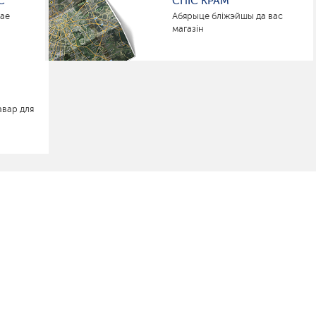
С
СПІС КРАМ
нае
Абярыце бліжэйшы да вас
магазін
авар для