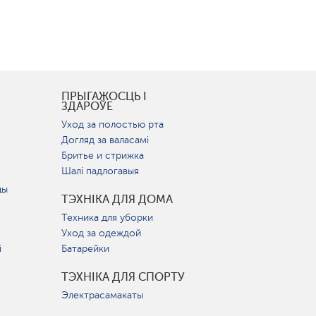
І
ПРЫГАЖОСЦЬ І
ЗДАРОЎЕ
Уход за полостью рта
Догляд за валасамі
Бритье и стрижка
Шалі падлогавыя
цы
ТЭХНІКА ДЛЯ ДОМА
Техника для уборки
Уход за одеждой
і
Батарейки
ТЭХНІКА ДЛЯ СПОРТУ
Электрасамакаты