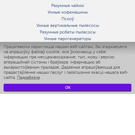
Разумныя чайнікі
Умные кофемашины
Пскоў
Умные вертикальные пылесосы
Разумныя робаты-пыласосы
Умные парогенераторы
Умные утюги
Працягваючы карыстацца нашым вэб-сайтам, Вы згаджаецеся
на апрацоўку файлаў cookie, якія ўключаюць у сябе:
Умные аэрогрили
інфармацыю пра месцазнаходжанне; тып, мову і версію
Умные мультиварки
аперацыйнай сістэмы і браўзэра; інфармацыю аб
Умные блендеры
выкарыстоўваным прыладзе. Дадзеныя апрацоўваюцца для
Разумныя ўвільгатняльнікі
прадастаўлення нашых паслуг і паляпшэння якасці нашага вэб-
сайта.
Падрабязна
Умные вентиляторы
Умные ирригаторы
OK
Разумныя падлогавыя шалі
Умные роботы-мойщики окон
Разумныя мультиварки
Мерч Polaris IQ Home
КЛІМАТ
Увільгатняльнікі