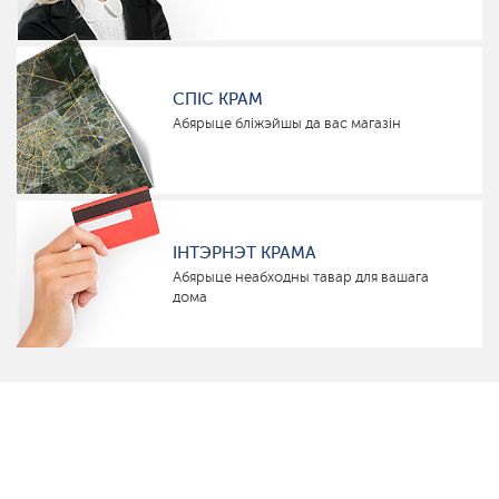
СПІС КРАМ
Абярыце бліжэйшы да вас магазін
ІНТЭРНЭТ КРАМА
Абярыце неабходны тавар для вашага
дома