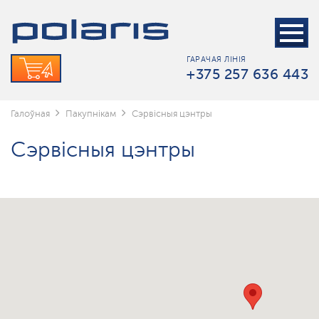
ГАРАЧАЯ ЛІНІЯ
+375 257 636 443
Галоўная
Пакупнікам
Сэрвісныя цэнтры
Сэрвісныя цэнтры