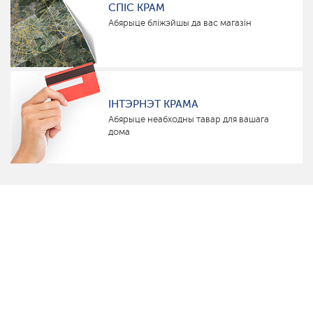
СПІС КРАМ
Абярыце бліжэйшы да вас магазін
ІНТЭРНЭТ КРАМА
Абярыце неабходны тавар для вашага
дома