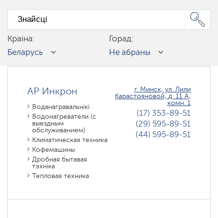
Краіна:
Горад:
Беларусь
Не абраны
АР Инкрон
г. Минск, ул. Лили
Карастояновой, д. 11 А,
комн. 1
Воданагравальнікі
(17) 353-89-51
Водонагреватели (с
(29) 595-89-51
выездным
обслуживанием)
(44) 595-89-51
Климатическая техника
Кофемашины
Дробная бытавая
тэхніка
Тепловая техника