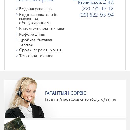
Карпинской, д. 4 А
(22) 271-12-12
Воданагравальнікі
(29) 622-93-94
Водонагреватели (с
выездным
обслуживанием)
Климатическая техника
Кофемашины
Дробная бытавая
тэхніка
Сродкі перамяшчэння
Тепловая техника
ГАРАНТЫЯ І СЭРВІС
Гарантыйнае і сэрвіснае абслугоўванне