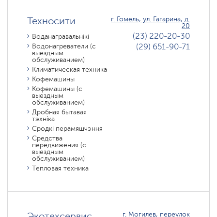
Техносити
г. Гомель, ул. Гагарина, д.
20
(23) 220-20-30
Воданагравальнікі
(29) 651-90-71
Водонагреватели (с
выездным
обслуживанием)
Климатическая техника
Кофемашины
Кофемашины (с
выездным
обслуживанием)
Дробная бытавая
тэхніка
Сродкі перамяшчэння
Средства
передвижения (с
выездным
обслуживанием)
Тепловая техника
Экотехсервис
г. Могилев, переулок