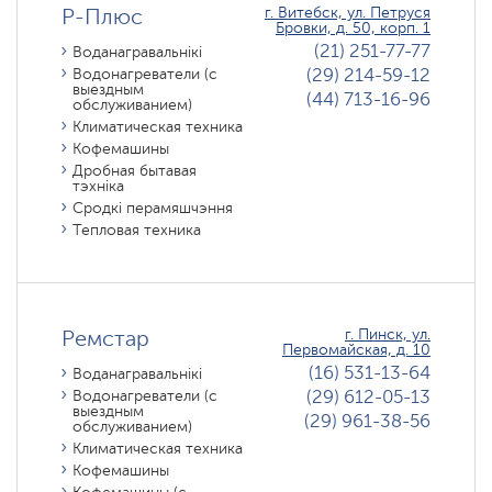
Р-Плюс
г. Витебск, ул. Петруся
Бровки, д. 50, корп. 1
(21) 251-77-77
Воданагравальнікі
(29) 214-59-12
Водонагреватели (с
выездным
(44) 713-16-96
обслуживанием)
Климатическая техника
Кофемашины
Дробная бытавая
тэхніка
Сродкі перамяшчэння
Тепловая техника
Ремстар
г. Пинск, ул.
Первомайская, д. 10
(16) 531-13-64
Воданагравальнікі
(29) 612-05-13
Водонагреватели (с
выездным
(29) 961-38-56
обслуживанием)
Климатическая техника
Кофемашины