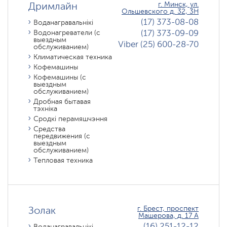
Дримлайн
г. Минск, ул.
Ольшевского д. 32, 3H
(17) 373-08-08
Воданагравальнікі
(17) 373-09-09
Водонагреватели (с
выездным
Viber (25) 600-28-70
обслуживанием)
Климатическая техника
Кофемашины
Кофемашины (с
выездным
обслуживанием)
Дробная бытавая
тэхніка
Сродкі перамяшчэння
Средства
передвижения (с
выездным
обслуживанием)
Тепловая техника
Золак
г. Брест, проспект
Машерова, д. 17 А
(16) 251-12-12
Воданагравальнікі