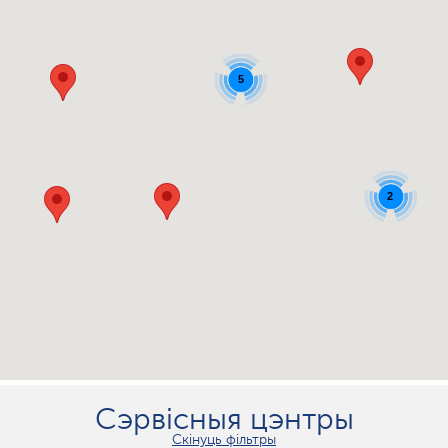
5
2
Сэрвісныя цэнтры
Скінуць фільтры