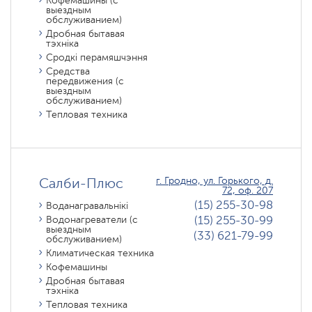
Кофемашины (с
выездным
обслуживанием)
Дробная бытавая
тэхніка
Сродкі перамяшчэння
Средства
передвижения (с
выездным
обслуживанием)
Тепловая техника
Салби-Плюс
г. Гродно, ул. Горького, д.
72, оф. 207
(15) 255-30-98
Воданагравальнікі
(15) 255-30-99
Водонагреватели (с
выездным
(33) 621-79-99
обслуживанием)
Климатическая техника
Кофемашины
Дробная бытавая
тэхніка
Тепловая техника