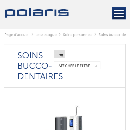
Brosses
à
dents
électriques
Ирригаторы
Page d'accueil
le catalogue
Soins personnels
Soins bucco-dent
Зубные
пасты
SOINS
BUCCO-
AFFICHER LE FILTRE
DENTAIRES