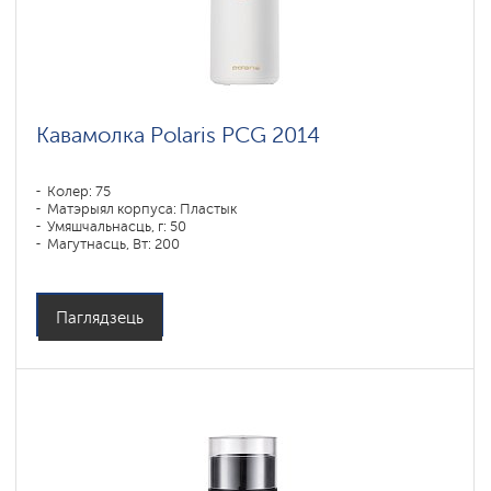
Кавамолка Polaris PCG 2014
Колер: 75
Матэрыял корпуса: Пластык
Умяшчальнасць, г: 50
Магутнасць, Вт: 200
Аб'ём кантэйнера для вады: 90 мл
Емкость бункера для зерен: 250 гр
Паглядзець