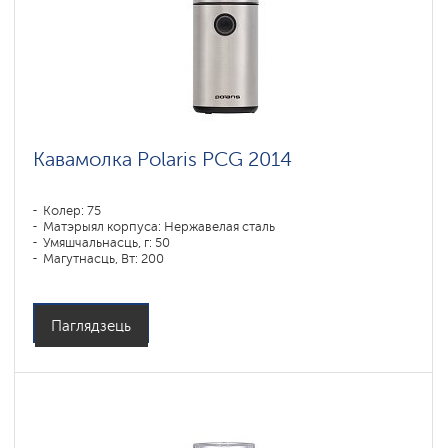
Кавамолка Polaris PCG 2014
Колер: 75
Матэрыял корпуса: Нержавелая сталь
Умяшчальнасць, г: 50
Магутнасць, Вт: 200
Аб'ём кантэйнера для вады: 90 мл
Емкость бункера для зерен: 250 гр
Паглядзець