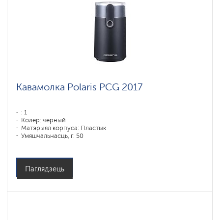
Кавамолка Polaris PCG 2017
: 1
Колер: черный
Матэрыял корпуса: Пластык
Умяшчальнасць, г: 50
Магутнасць, Вт: 200
Аб'ём кантэйнера для вады: 90 мл
Емкость бункера для зерен: 250 гр
Паглядзець