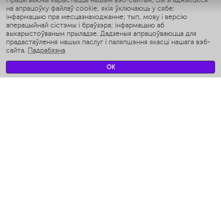
Працягваючы карыстацца нашым вэб-сайтам, Вы згаджаецеся
на апрацоўку файлаў cookie, якія ўключаюць у сябе:
Умные аэрогрили
інфармацыю пра месцазнаходжанне; тып, мову і версію
Умные мультиварки
аперацыйнай сістэмы і браўзэра; інфармацыю аб
Умные блендеры
выкарыстоўваным прыладзе. Дадзеныя апрацоўваюцца для
Разумныя ўвільгатняльнікі
прадастаўлення нашых паслуг і паляпшэння якасці нашага вэб-
сайта.
Падрабязна
Умные вентиляторы
Умные ирригаторы
OK
Разумныя падлогавыя шалі
Умные роботы-мойщики окон
Разумныя мультиварки
Мерч Polaris IQ Home
КЛІМАТ
Увільгатняльнікі
Вентылятары
Паветраачышчальнікі
ТЭХНІКА ДЛЯ КУХНІ
Кававаркі і Кавамолкі
Измельчение и смешивание
Мультываркі