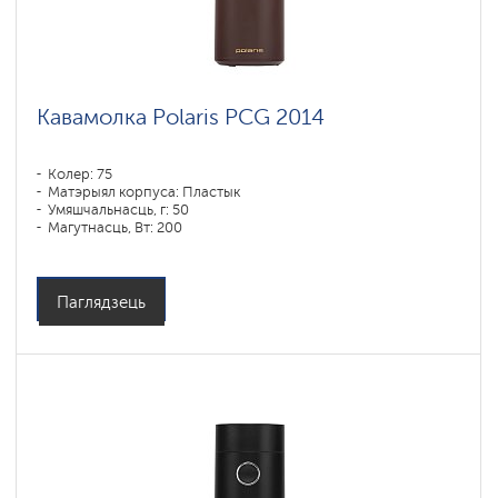
Кавамолка Polaris PCG 2014
Колер: 75
Матэрыял корпуса: Пластык
Умяшчальнасць, г: 50
Магутнасць, Вт: 200
Аб'ём кантэйнера для вады: 90 мл
Емкость бункера для зерен: 250 гр
Паглядзець