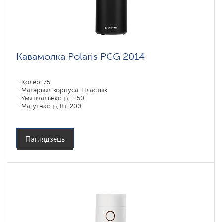
Кавамолка Polaris PCG 2014
Колер: 75
Матэрыял корпуса: Пластык
Умяшчальнасць, г: 50
Магутнасць, Вт: 200
Аб'ём кантэйнера для вады: 90 мл
Емкость бункера для зерен: 250 гр
Паглядзець