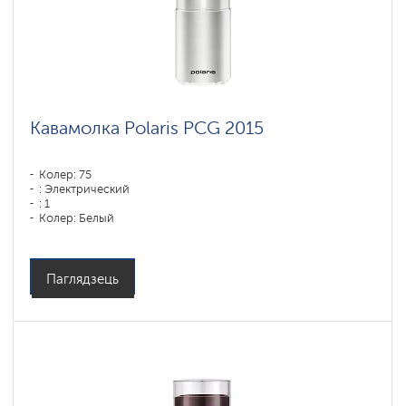
Кавамолка Polaris PCG 2015
Колер: 75
: Электрический
: 1
Колер: Белый
Матэрыял корпуса: Пластык
Аб'ём кантэйнера для вады: 90 мл
Емкость бункера для зерен: 250 гр
Паглядзець