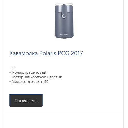
Кавамолка Polaris PCG 2017
: 1
Колер: графитовый
Матэрыял корпуса: Пластык
Умяшчальнасць, г: 50
Магутнасць, Вт: 200
Аб'ём кантэйнера для вады: 90 мл
Емкость бункера для зерен: 250 гр
Паглядзець