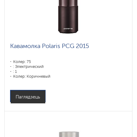
Кавамолка Polaris PCG 2015
Колер: 75
: Электрический
: 1
Колер: Коричневый
Матэрыял корпуса: Пластык
Аб'ём кантэйнера для вады: 90 мл
Емкость бункера для зерен: 250 гр
Паглядзець