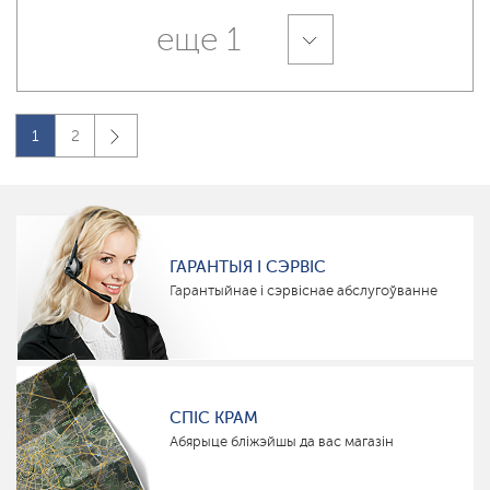
еще 1
1
2
ГАРАНТЫЯ І СЭРВІС
Гарантыйнае і сэрвіснае абслугоўванне
СПІС КРАМ
Абярыце бліжэйшы да вас магазін