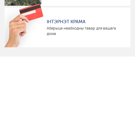
ІНТЭРНЭТ КРАМА
Абярыце неабходны тавар для вашага
дома