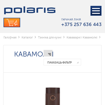
Кофемашины
Кававаркі
ГАРАЧАЯ ЛІНІЯ
Кавамолкі
+375 257 636 443
Чайнікі
Галоўная
Каталог
Тэхніка для кухні
Кававаркі і Кавамолкі
К
КАВАМОЛКІ
ПАКАЗАЦЬ ФІЛЬТР