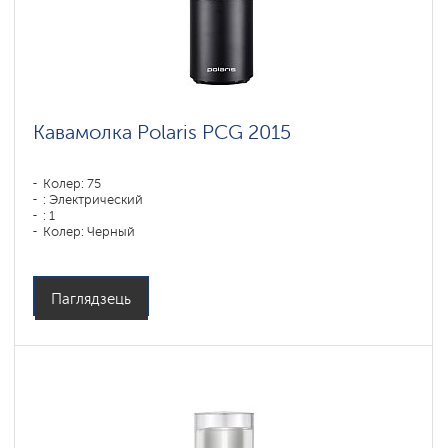
Кавамолка Polaris PCG 2015
Колер: 75
: Электрический
: 1
Колер: Черный
Матэрыял корпуса: Пластык
Аб'ём кантэйнера для вады: 90 мл
Емкость бункера для зерен: 250 гр
Паглядзець