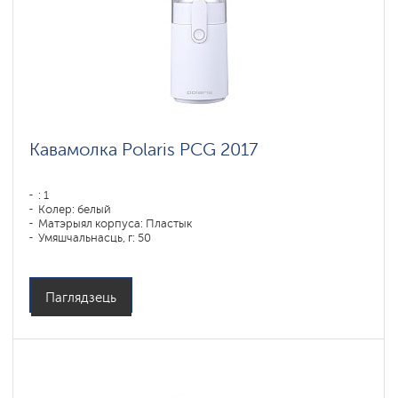
Кавамолка Polaris PCG 2017
: 1
Колер: белый
Матэрыял корпуса: Пластык
Умяшчальнасць, г: 50
Магутнасць, Вт: 200
Аб'ём кантэйнера для вады: 90 мл
Емкость бункера для зерен: 250 гр
Паглядзець