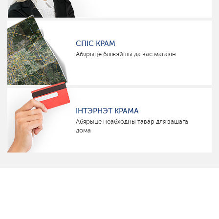
СПІС КРАМ
Абярыце бліжэйшы да вас магазін
ІНТЭРНЭТ КРАМА
Абярыце неабходны тавар для вашага
дома