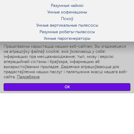
Разумныя чайнікі
Умные кофемашины
Пскоў
Умные вертикальные пылесосы
Разумныя робаты-пыласосы
Умные парогенераторы
Умные утюги
Працягваючы карыстацца нашым вэб-сайтам, Вы згаджаецеся
на апрацоўку файлаў cookie, якія ўключаюць у сябе:
Умные аэрогрили
інфармацыю пра месцазнаходжанне; тып, мову і версію
Умные мультиварки
аперацыйнай сістэмы і браўзэра; інфармацыю аб
Умные блендеры
выкарыстоўваным прыладзе. Дадзеныя апрацоўваюцца для
Разумныя ўвільгатняльнікі
прадастаўлення нашых паслуг і паляпшэння якасці нашага вэб-
сайта.
Падрабязна
Умные вентиляторы
Умные ирригаторы
OK
Разумныя падлогавыя шалі
Умные роботы-мойщики окон
Разумныя мультиварки
Мерч Polaris IQ Home
КЛІМАТ
Увільгатняльнікі