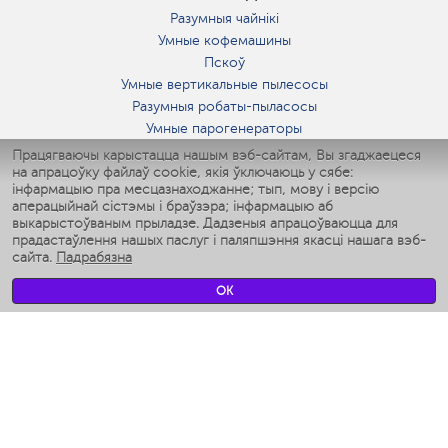
Разумныя чайнікі
Умные кофемашины
Пскоў
Умные вертикальные пылесосы
Разумныя робаты-пыласосы
Умные парогенераторы
Умные утюги
Працягваючы карыстацца нашым вэб-сайтам, Вы згаджаецеся
на апрацоўку файлаў cookie, якія ўключаюць у сябе:
Умные аэрогрили
інфармацыю пра месцазнаходжанне; тып, мову і версію
Умные мультиварки
аперацыйнай сістэмы і браўзэра; інфармацыю аб
Умные блендеры
выкарыстоўваным прыладзе. Дадзеныя апрацоўваюцца для
Разумныя ўвільгатняльнікі
прадастаўлення нашых паслуг і паляпшэння якасці нашага вэб-
сайта.
Падрабязна
Умные вентиляторы
Умные ирригаторы
OK
Разумныя падлогавыя шалі
Умные роботы-мойщики окон
Разумныя мультиварки
Мерч Polaris IQ Home
КЛІМАТ
Увільгатняльнікі