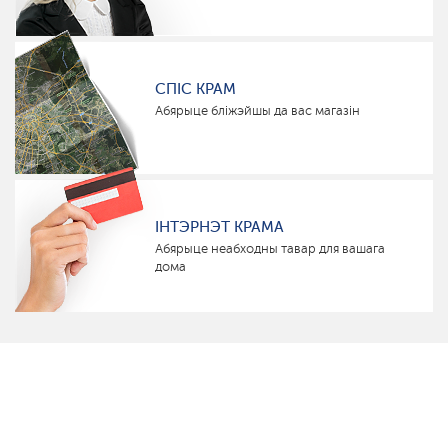
СПІС КРАМ
Абярыце бліжэйшы да вас магазін
ІНТЭРНЭТ КРАМА
Абярыце неабходны тавар для вашага
дома