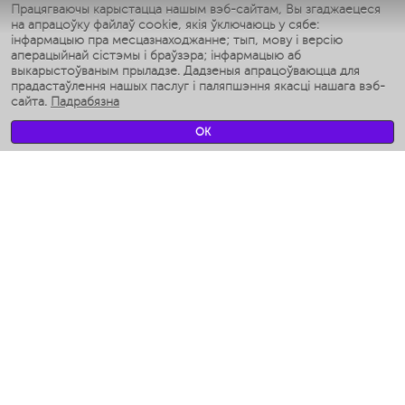
Умные утюги
Працягваючы карыстацца нашым вэб-сайтам, Вы згаджаецеся
на апрацоўку файлаў cookie, якія ўключаюць у сябе:
Умные аэрогрили
інфармацыю пра месцазнаходжанне; тып, мову і версію
Умные мультиварки
аперацыйнай сістэмы і браўзэра; інфармацыю аб
Умные блендеры
выкарыстоўваным прыладзе. Дадзеныя апрацоўваюцца для
Разумныя ўвільгатняльнікі
прадастаўлення нашых паслуг і паляпшэння якасці нашага вэб-
сайта.
Падрабязна
Умные вентиляторы
Умные ирригаторы
OK
Разумныя падлогавыя шалі
Умные роботы-мойщики окон
Разумныя мультиварки
Мерч Polaris IQ Home
КЛІМАТ
Увільгатняльнікі
Вентылятары
Паветраачышчальнікі
ТЭХНІКА ДЛЯ КУХНІ
Кававаркі і Кавамолкі
Измельчение и смешивание
Мультываркі