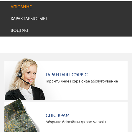
АПІСАННЕ
ХАРАКТАРЫСТЫКІ
ВОДГУКІ
ГАРАНТЫЯ І СЭРВІС
Гарантыйнае і сэрвіснае абслугоўванне
СПІС КРАМ
Абярыце бліжэйшы да вас магазін