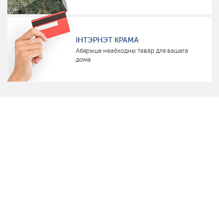
ІНТЭРНЭТ КРАМА
Абярыце неабходны тавар для вашага
дома