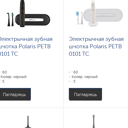
Электрычная зубная
Электрычная зубная
шчотка Polaris PETB
шчотка Polaris PETB
0101 TC
0101 TC
: 60
: 60
Колер: черный
Колер: черный
: 5
: 5
Паглядзець
Паглядзець