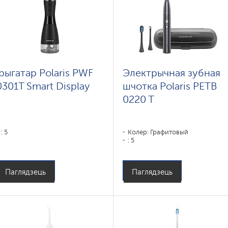
Ірыгатар Polaris PWF
Электрычная зубная
0301T Smart Display
шчотка Polaris PETB
0220 T
: 5
Колер: Графитовый
: 5
Паглядзець
Паглядзець