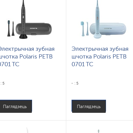
Электрычная зубная
Электрычная зубная
шчотка Polaris PETB
шчотка Polaris PETB
0701 TC
0701 TC
: 5
: 5
Паглядзець
Паглядзець