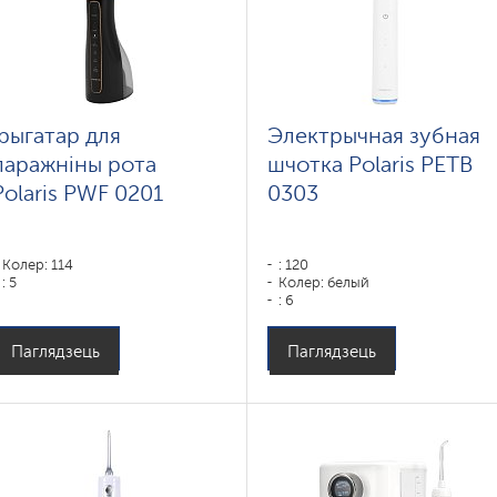
Ірыгатар для
Электрычная зубная
паражніны рота
шчотка Polaris PETB
Polaris PWF 0201
0303
Колер: 114
: 120
: 5
Колер: белый
: 6
Паглядзець
Паглядзець