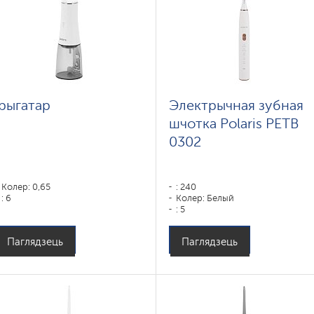
Ірыгатар
Электрычная зубная
шчотка Polaris PETB
0302
Колер: 0,65
: 240
: 6
Колер: Белый
: 5
Паглядзець
Паглядзець