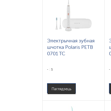
Электрычная зубная
шчотка Polaris PETB
0701 TC
: 5
Паглядзець