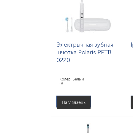
Электрычная зубная
шчотка Polaris PETB
0220 T
Колер: Белый
: 5
Паглядзець