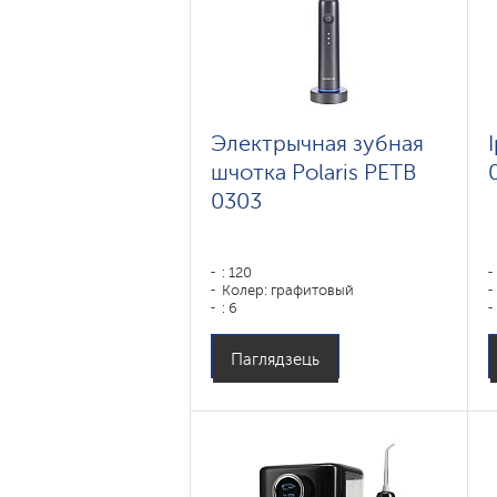
Электрычная зубная
шчотка Polaris PETB
0303
: 120
Колер: графитовый
: 6
Паглядзець