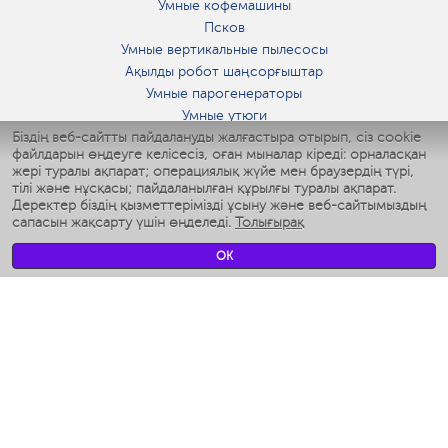
Умные кофемашины
Псков
Умные вертикальные пылесосы
Ақылды робот шаңсорғыштар
Умные парогенераторы
Умные утюги
Біздің веб-сайтты пайдалануды жалғастыра отырып, сіз cookie
Умные аэрогрили
файлдарын өңдеуге келісесіз, оған мыналар кіреді: орналасқан
Умные мультиварки
жері туралы ақпарат; операциялық жүйе мен браузердің түрі,
Умные блендеры
тілі және нұсқасы; пайдаланылған құрылғы туралы ақпарат.
Ақылды дымқылдатқыштар
Деректер біздің қызметтерімізді ұсыну және веб-сайтымыздың
сапасын жақсарту үшін өңделеді.
Толығырақ
Умные вентиляторы
Умные ирригаторы
OK
Жуынатын бөлменің ақылды таразы
Умные роботы-мойщики окон
Ақылды мультипісіргіш
Мерч Polaris IQ Home
КЛИМАТ
Ылғалдандырғыштар
Желдеткіштер
Ауа тазартқыштар