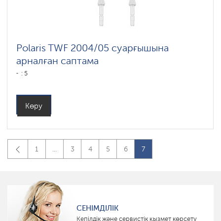
Polaris TWF 2004/05 суарғышына
арналған саптама
: 5
Көру
1
...
3
4
5
6
7
СЕНІМДІЛІК
Кепілдік және сервистік қызмет көрсету