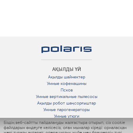
АҚЫЛДЫ ҮЙ
Ақылды шайнектер
Умные кофемашины
Псков
Умные вертикальные пылесосы
Ақылды робот шаңсорғыштар
Умные парогенераторы
Умные утюги
Біздің веб-сайтты пайдалануды жалғастыра отырып, сіз cookie
Умные аэрогрили
файлдарын өңдеуге келісесіз, оған мыналар кіреді: орналасқан
Умные мультиварки
жері туралы ақпарат; операциялық жүйе мен браузердің түрі,