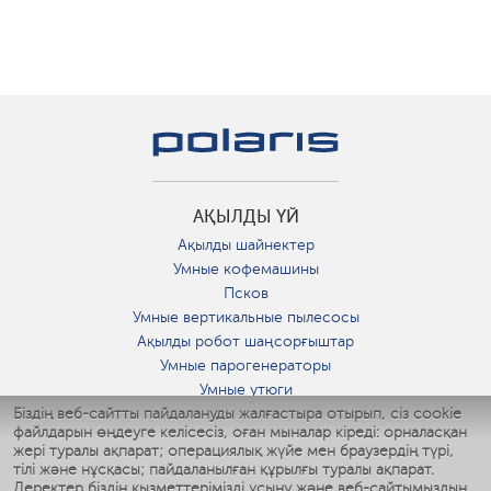
АҚЫЛДЫ ҮЙ
Ақылды шайнектер
Умные кофемашины
Псков
Умные вертикальные пылесосы
Ақылды робот шаңсорғыштар
Умные парогенераторы
Умные утюги
Біздің веб-сайтты пайдалануды жалғастыра отырып, сіз cookie
Умные аэрогрили
файлдарын өңдеуге келісесіз, оған мыналар кіреді: орналасқан
Умные мультиварки
жері туралы ақпарат; операциялық жүйе мен браузердің түрі,
Умные блендеры
тілі және нұсқасы; пайдаланылған құрылғы туралы ақпарат.
Ақылды дымқылдатқыштар
Деректер біздің қызметтерімізді ұсыну және веб-сайтымыздың