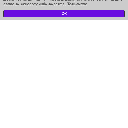
сапасын жақсарту үшін өңделеді.
Толығырақ
Умные вентиляторы
Умные ирригаторы
OK
Жуынатын бөлменің ақылды таразы
Умные роботы-мойщики окон
Ақылды мультипісіргіш
Мерч Polaris IQ Home
КЛИМАТ
Ылғалдандырғыштар
Желдеткіштер
Ауа тазартқыштар
АСҮЙ АРНАЛҒАН ТЕХНИКА
Кофеқайнатқыштар және кофе ұнтақтағыштар
Измельчение и смешивание
Мультипісіргіш
Тостерлер
Гриль-пресс және кәуап пісіргіштер
Аэрогрили
Ходжент / Худжанд (Согдийская обл.)