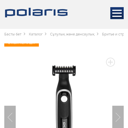
Басты бет
Каталог
Сұлулық және денсаулық
Бритье и стри
2 ЖЫЛ КЕПІЛДІК