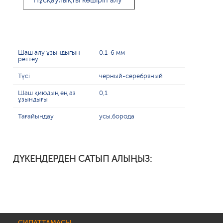
Нұсқаулықты көшіріп алу
Шаш алу ұзындығын
0,1-6 мм
реттеу
Түсі
черный-серебряный
Шаш қиюдың ең аз
0,1
ұзындығы
Тағайындау
усы,борода
ДҮКЕНДЕРДЕН САТЫП АЛЫҢЫЗ:
СИПАТТАМАСЫ