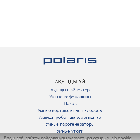
АҚЫЛДЫ ҮЙ
Ақылды шайнектер
Умные кофемашины
Псков
Умные вертикальные пылесосы
Ақылды робот шаңсорғыштар
Умные парогенераторы
Умные утюги
Біздің веб-сайтты пайдалануды жалғастыра отырып, сіз cookie
Умные аэрогрили