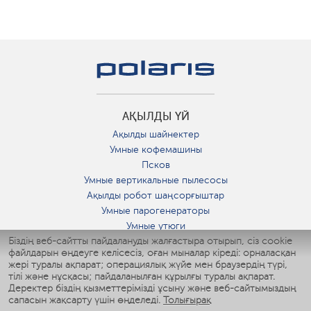
АҚЫЛДЫ ҮЙ
Ақылды шайнектер
Умные кофемашины
Псков
Умные вертикальные пылесосы
Ақылды робот шаңсорғыштар
Умные парогенераторы
Умные утюги
Біздің веб-сайтты пайдалануды жалғастыра отырып, сіз cookie
Умные аэрогрили
файлдарын өңдеуге келісесіз, оған мыналар кіреді: орналасқан
Умные мультиварки
жері туралы ақпарат; операциялық жүйе мен браузердің түрі,
Умные блендеры
тілі және нұсқасы; пайдаланылған құрылғы туралы ақпарат.
Ақылды дымқылдатқыштар
Деректер біздің қызметтерімізді ұсыну және веб-сайтымыздың
сапасын жақсарту үшін өңделеді.
Толығырақ
Умные вентиляторы