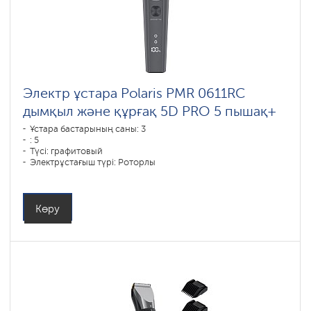
Электр ұстара Polaris PMR 0611RC
дымқыл және құрғақ 5D PRO 5 пышақ+
Ұстара бастарының саны: 3
: 5
Түсі: графитовый
Электрұстағыш түрі: Роторлы
Қырыну тәсілі: влажное бритье,сухое бритье
Бет контурын қайталау: 5D
Батареяны зарядтау уақыты: 1,5
Көру