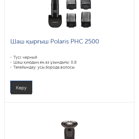
Шаш қырғыш Polaris PHC 2500
Түсі: черный
Шаш қиюдың ең аз ұзындығы: 0,8
Тағайындау: усы,борода,волосы
Көру