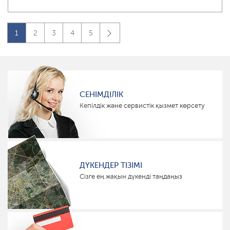
1
2
3
4
5
СЕНІМДІЛІК
Кепілдік және сервистік қызмет көрсету
ДҮКЕНДЕР ТІЗІМІ
Сізге ең жақын дүкенді таңдаңыз