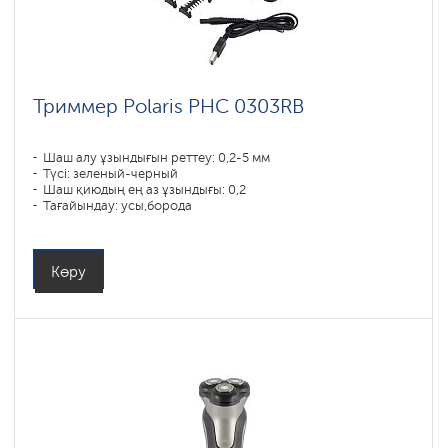
Триммер Polaris PHC 0303RB
Шаш алу ұзындығын реттеу: 0,2-5 мм
Түсі: зеленый-черный
Шаш қиюдың ең аз ұзындығы: 0,2
Тағайындау: усы,борода
Көру