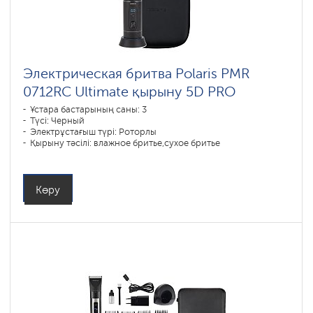
Электрическая бритва Polaris PMR
0712RC Ultimate қырыну 5D PRO
Ұстара бастарының саны: 3
Түсі: Черный
Электрұстағыш түрі: Роторлы
Қырыну тәсілі: влажное бритье,сухое бритье
Бет контурын қайталау: 5D
Батареяны зарядтау уақыты: 3
Көру