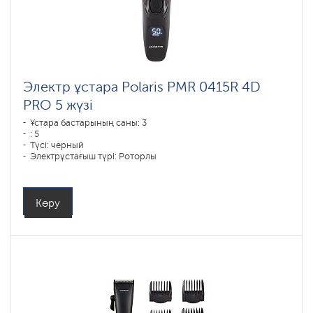
Электр ұстара Polaris PMR 0415R 4D
PRO 5 жүзі
Ұстара бастарының саны: 3
: 5
Түсі: черный
Электрұстағыш түрі: Роторлы
Қырыну тәсілі: влажное бритье,сухое бритье
Бет контурын қайталау: 4D
Батареяны зарядтау уақыты: 1,15
Көру