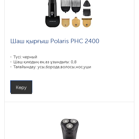
Шаш қырғыш Polaris PHC 2400
Түсі: черный
Шаш қиюдың ең аз ұзындығы: 0,8
Тағайындау: усы,борода,волосы,нос,уши
Көру