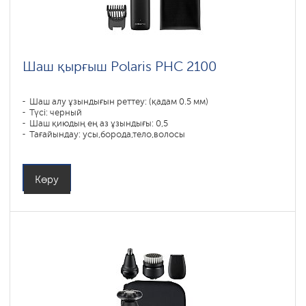
Шаш қырғыш Polaris PHC 2100
Шаш алу ұзындығын реттеу: (қадам 0.5 мм)
Түсі: черный
Шаш қиюдың ең аз ұзындығы: 0,5
Тағайындау: усы,борода,тело,волосы
Көру