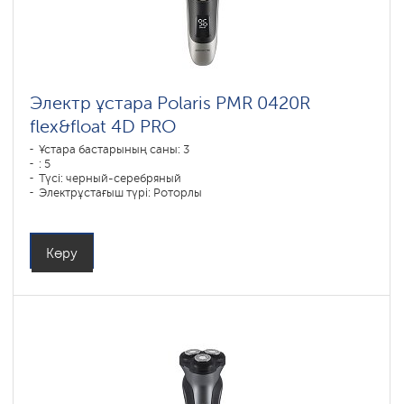
Электр ұстара Polaris PMR 0420R
flex&float 4D PRO
Ұстара бастарының саны: 3
: 5
Түсі: черный-серебряный
Электрұстағыш түрі: Роторлы
Қырыну тәсілі: влажное бритье,сухое бритье
Бет контурын қайталау: 4D
Батареяны зарядтау уақыты: 1,5
Көру