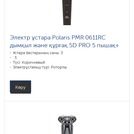
Электр ұстара Polaris PMR 0611RC
дымқыл және құрғақ 5D PRO 5 пышақ+
Ұстара бастарының саны: 3
: 5
Түсі: Коричневый
Электрұстағыш түрі: Роторлы
Қырыну тәсілі: влажное бритье,сухое бритье
Бет контурын қайталау: 5D
Батареяны зарядтау уақыты: 1,5
Көру