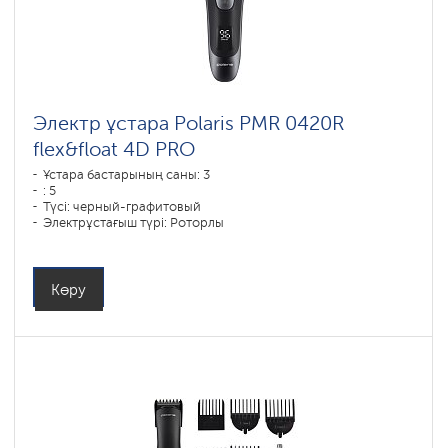
Электр ұстара Polaris PMR 0420R
flex&float 4D PRO
Ұстара бастарының саны: 3
: 5
Түсі: черный-графитовый
Электрұстағыш түрі: Роторлы
Қырыну тәсілі: влажное бритье,сухое бритье
Бет контурын қайталау: 4D
Батареяны зарядтау уақыты: 1,5
Көру