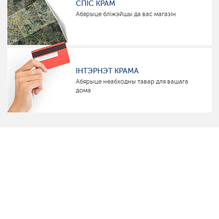
СПІС КРАМ
Абярыце бліжэйшы да вас магазін
ІНТЭРНЭТ КРАМА
Абярыце неабходны тавар для вашага
дома