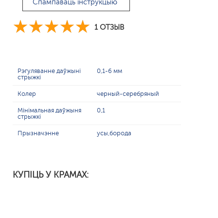
Спампаваць інструкцыю
1 ОТЗЫВ
Рэгуляванне даўжыні
0,1-6 мм
стрыжкі
Колер
черный-серебряный
Мінімальная даўжыня
0,1
стрыжкі
Прызначэнне
усы,борода
КУПІЦЬ У КРАМАХ: