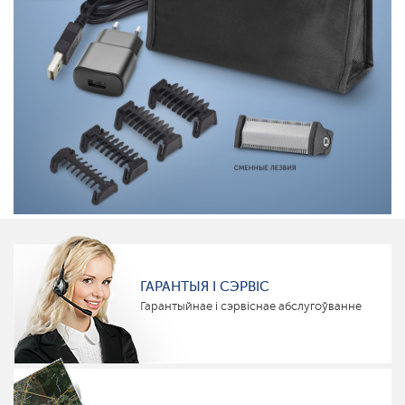
ГАРАНТЫЯ І СЭРВІС
Гарантыйнае і сэрвіснае абслугоўванне