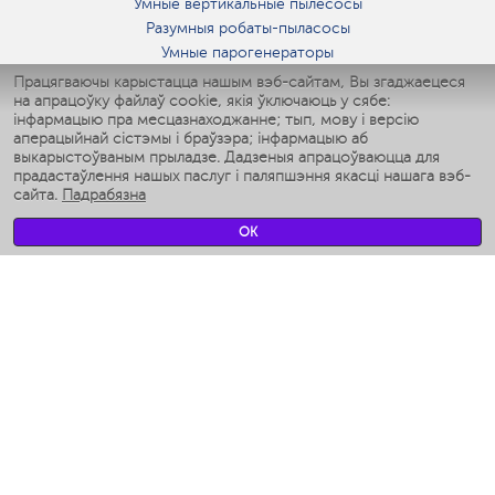
Умные вертикальные пылесосы
Разумныя робаты-пыласосы
Умные парогенераторы
Умные утюги
Працягваючы карыстацца нашым вэб-сайтам, Вы згаджаецеся
на апрацоўку файлаў cookie, якія ўключаюць у сябе:
Умные аэрогрили
інфармацыю пра месцазнаходжанне; тып, мову і версію
Умные мультиварки
аперацыйнай сістэмы і браўзэра; інфармацыю аб
Умные блендеры
выкарыстоўваным прыладзе. Дадзеныя апрацоўваюцца для
Разумныя ўвільгатняльнікі
прадастаўлення нашых паслуг і паляпшэння якасці нашага вэб-
сайта.
Падрабязна
Умные вентиляторы
Умные ирригаторы
OK
Разумныя падлогавыя шалі
Умные роботы-мойщики окон
Разумныя мультиварки
Мерч Polaris IQ Home
КЛІМАТ
Увільгатняльнікі
Вентылятары
Паветраачышчальнікі
ТЭХНІКА ДЛЯ КУХНІ