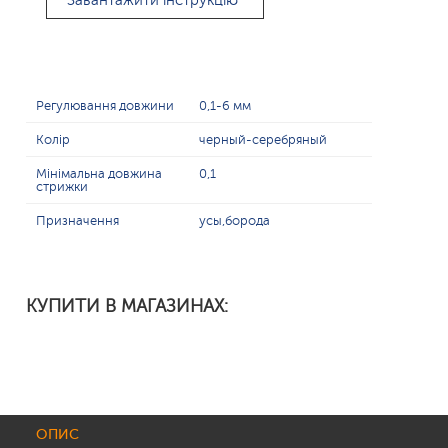
Завантажити інструкцію
Регулювання довжини
0,1-6 мм
Колір
черный-серебряный
Мінімальна довжина
0,1
стрижки
Призначення
усы,борода
КУПИТИ В МАГАЗИНАХ:
ОПИС