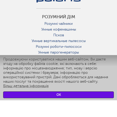
РОЗУМНИЙ ДІМ
Розумні чайники
Умные кофемашины
Псков
Умные вертикальные пылесосы
Розумні роботи-пилососи
Умные парогенераторы
Умные утюги
Продовжуючи користуватися нашим веб-сайтом, Ви даєте
згоду на обробку файлів cookie, які включають в себе:
Умные аэрогрили
інформацію про місцезнаходження; тип, мову і версію
Умные мультиварки
операційної системи і браузера; інформацію про
Умные блендеры
використовуваний пристрій. Дані обробляються для надання
Розумні зволожувачі
наших послуг та покращення якості нашого веб-сайту.
Більш детальна інформація
Умные вентиляторы
Умные ирригаторы
OK
Розумні підлогові ваги
Умные роботы-мойщики окон
Розумні мультиварки
Мерч Polaris IQ Home