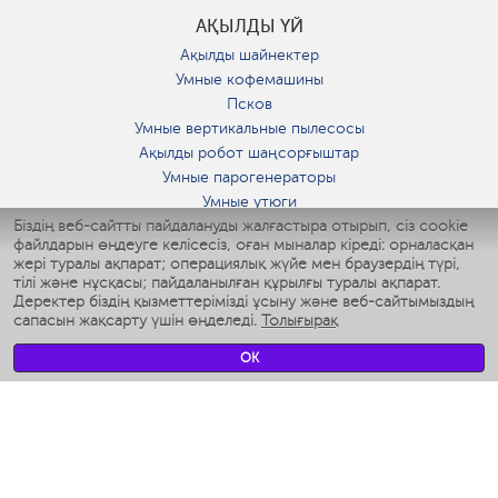
АҚЫЛДЫ ҮЙ
Ақылды шайнектер
Умные кофемашины
Псков
Умные вертикальные пылесосы
Ақылды робот шаңсорғыштар
Умные парогенераторы
Умные утюги
Біздің веб-сайтты пайдалануды жалғастыра отырып, сіз cookie
Умные аэрогрили
файлдарын өңдеуге келісесіз, оған мыналар кіреді: орналасқан
Умные мультиварки
жері туралы ақпарат; операциялық жүйе мен браузердің түрі,
Умные блендеры
тілі және нұсқасы; пайдаланылған құрылғы туралы ақпарат.
Ақылды дымқылдатқыштар
Деректер біздің қызметтерімізді ұсыну және веб-сайтымыздың
сапасын жақсарту үшін өңделеді.
Толығырақ
Умные вентиляторы
Умные ирригаторы
OK
Жуынатын бөлменің ақылды таразы
Умные роботы-мойщики окон
Ақылды мультипісіргіш
Мерч Polaris IQ Home
КЛИМАТ