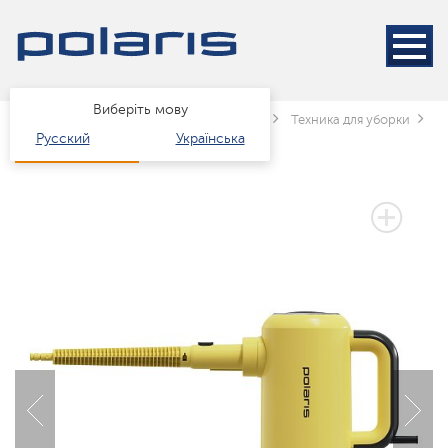
Виберіть мову
Головна
Каталог
Техніка для дому
Техника для уборки
П
Русский
Українська
3 РОКИ ГАРАНТІЇ