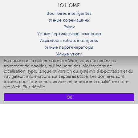
IQ HOME
Bouilloires intelligentes
Умные кофемашины
Pskov
Умные вертикальные пылесосы
Aspirateurs robots intelligents
Умные парогенераторы
Умные утюги
En continuant à utiliser notre site Web, vous consentez au
Умные аэрогрили
traitement de cookies, qui incluent: des informations de
Умные мультиварки
localisation; type, langue et version du système d'exploitation et du
Умные блендеры
navigateur; informations sur l'appareil utilisé. Les données sont
Humidificateurs intelligents
traitées pour fournir nos services et améliorer la qualité de notre
site Web.
Plus détaillé
Умные вентиляторы
Умные ирригаторы
OK
Pèse-personne intelligent
Умные роботы-мойщики окон
Multicuiseur intelligent
Мерч Polaris IQ Home
CLIMAT