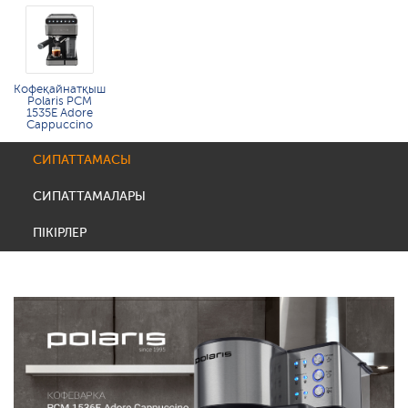
Кофеқайнатқыш
Polaris PCM
1535E Adore
Cappuccino
СИПАТТАМАСЫ
СИПАТТАМАЛАРЫ
ПІКІРЛЕР