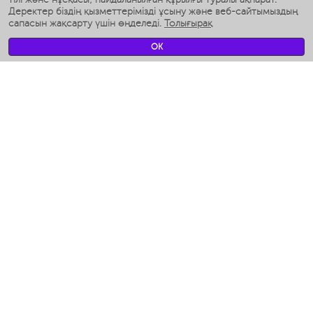
Ақылды дымқылдатқыштар
Деректер біздің қызметтерімізді ұсыну және веб-сайтымыздың
сапасын жақсарту үшін өңделеді.
Толығырақ
Умные вентиляторы
Умные ирригаторы
OK
Жуынатын бөлменің ақылды таразы
Умные роботы-мойщики окон
Ақылды мультипісіргіш
Мерч Polaris IQ Home
КЛИМАТ
Ылғалдандырғыштар
Желдеткіштер
Ауа тазартқыштар
АСҮЙ АРНАЛҒАН ТЕХНИКА
Кофеқайнатқыштар және кофе ұнтақтағыштар
Измельчение и смешивание
Мультипісіргіш
Тостерлер
Гриль-пресс және кәуап пісіргіштер
Аэрогрили