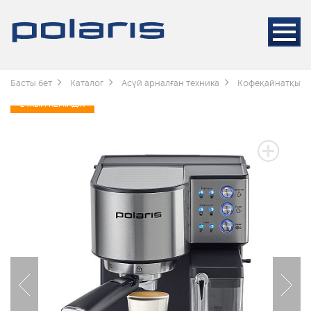
Басты бет
Каталог
Асүй арналған техника
Кофеқайнатқышт
2 ЖЫЛ КЕПІЛДІК