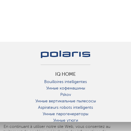
IQ HOME
Bouilloires intelligentes
Умные кофемашины
Pskov
Умные вертикальные пылесосы
Aspirateurs robots intelligents
Умные парогенераторы
Умные утюги
En continuant à utiliser notre site Web, vous consentez au
Умные аэрогрили