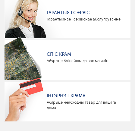
ГАРАНТЫЯ І СЭРВІС
Гарантыйнае і сэрвіснае абслугоўванне
СПІС КРАМ
Абярыце бліжэйшы да вас магазін
ІНТЭРНЭТ КРАМА
Абярыце неабходны тавар для вашага
дома