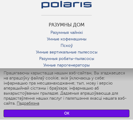
РАЗУМНЫ ДОМ
Разумныя чайнікі
Умные кофемашины
Пскоў
Умные вертикальные пылесосы
Разумныя робаты-пыласосы
Умные парогенераторы
Умные утюги
Працягваючы карыстацца нашым вэб-сайтам, Вы згаджаецеся
на апрацоўку файлаў cookie, якія ўключаюць у сябе:
Умные аэрогрили
інфармацыю пра месцазнаходжанне; тып, мову і версію
Умные мультиварки
аперацыйнай сістэмы і браўзэра; інфармацыю аб
Умные блендеры
выкарыстоўваным прыладзе. Дадзеныя апрацоўваюцца для
Разумныя ўвільгатняльнікі
прадастаўлення нашых паслуг і паляпшэння якасці нашага вэб-
сайта.
Падрабязна
Умные вентиляторы
Умные ирригаторы
OK
Разумныя падлогавыя шалі
Умные роботы-мойщики окон
Разумныя мультиварки