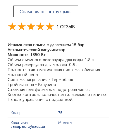
Спампаваць інструкцыю
1 ОТЗЫВ
Итальянская помпа с давлением 15 бар.
Автоматический капучинатор.
Мощность: 1350 Вт.
Объем съемного резервуара для воды: 1,8 л.
Объем резервуара для молока: 0,5 л.
Полностью автоматическая система взбивания
молочной пены.
Система нагревания - Термоблок.
Тройная пена - Капучино.
Стальная платформа для подогрева чашек.
Кнопка контроля количества наливаемого напитка.
Панель управления с подсветкой.
Колер
75
Кава, якая
Молаты
выкарыстоўваецца