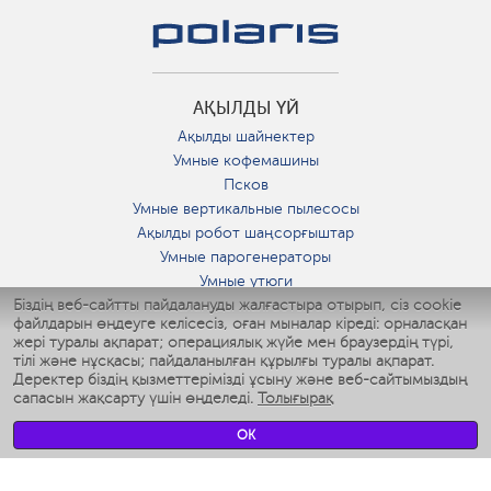
АҚЫЛДЫ ҮЙ
Ақылды шайнектер
Умные кофемашины
Псков
Умные вертикальные пылесосы
Ақылды робот шаңсорғыштар
Умные парогенераторы
Умные утюги
Біздің веб-сайтты пайдалануды жалғастыра отырып, сіз cookie
Умные аэрогрили
файлдарын өңдеуге келісесіз, оған мыналар кіреді: орналасқан
Умные мультиварки
жері туралы ақпарат; операциялық жүйе мен браузердің түрі,
Умные блендеры
тілі және нұсқасы; пайдаланылған құрылғы туралы ақпарат.
Ақылды дымқылдатқыштар
Деректер біздің қызметтерімізді ұсыну және веб-сайтымыздың
сапасын жақсарту үшін өңделеді.
Толығырақ
Умные вентиляторы
Умные ирригаторы
OK
Жуынатын бөлменің ақылды таразы
Умные роботы-мойщики окон