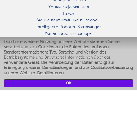
Умные кофемашины
Pskov
Умные вертикальные пылесосы
Intelligente Roboter-Staubsauger
Умные парогенераторы
Умные утюги
Durch die weitere Nutzung unserer Website stimmen Sie der
Verarbeitung von Cookies zu, die Folgendes umfassen:
Умные аэрогрили
Standortinformationen; Typ, Sprache und Version des
Умные мультиварки
Betriebssystems und Browsers; Informationen über das
Умные блендеры
verwendete Gerät. Die Verarbeitung der Daten erfolgt zur
Smarte befeuchter
Erbringung unserer Dienstleistungen und zur Qualitätsverbesserung
unserer Website.
Detaillierteren
Умные вентиляторы
Умные ирригаторы
OK
Smarte Personenwaage
Умные роботы-мойщики окон
Smarter Multikocher
Мерч Polaris IQ Home
KLIMA
Luftbefeuchter
Ventilatoren