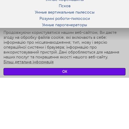
Псков
Умные вертикальные пылесосы
Розумні роботи-пилососи
Умные парогенераторы
Умные утюги
Продовжуючи користуватися нашим веб-сайтом, Ви даєте
згоду на обробку файлів cookie, які включають в себе:
Умные аэрогрили
інформацію про місцезнаходження; тип, мову і версію
Умные мультиварки
операційної системи і браузера; інформацію про
Умные блендеры
використовуваний пристрій. Дані обробляються для надання
Розумні зволожувачі
наших послуг та покращення якості нашого веб-сайту.
Більш детальна інформація
Умные вентиляторы
Умные ирригаторы
OK
Розумні підлогові ваги
Умные роботы-мойщики окон
Розумні мультиварки
Мерч Polaris IQ Home
КЛІМАТ
зволожувачі
Вентилятори
очищувачі повітря