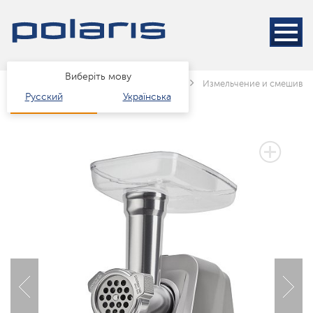
Виберіть мову
Головна
Каталог
Техніка для кухні
Измельчение и смешива
Русский
Українська
2 РОКИ ГАРАНТІЇ