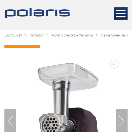
Басты бет
Каталог
Асүй арналған техника
Измельчение и 
2 ЖЫЛ КЕПІЛДІК