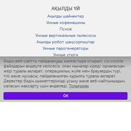
АҚЫЛДЫ ҮЙ
Ақылды шайнектер
Умные кофемашины
Псков
Умные вертикальные пылесосы
Ақылды робот шаңсорғыштар
Умные парогенераторы
Умные утюги
Біздің веб-сайтты пайдалануды жалғастыра отырып, сіз cookie
Умные аэрогрили
файлдарын өңдеуге келісесіз, оған мыналар кіреді: орналасқан
Умные мультиварки
жері туралы ақпарат; операциялық жүйе мен браузердің түрі,
Умные блендеры
тілі және нұсқасы; пайдаланылған құрылғы туралы ақпарат.
Ақылды дымқылдатқыштар
Деректер біздің қызметтерімізді ұсыну және веб-сайтымыздың
сапасын жақсарту үшін өңделеді.
Толығырақ
Умные вентиляторы
Умные ирригаторы
OK
Жуынатын бөлменің ақылды таразы
Умные роботы-мойщики окон
Ақылды мультипісіргіш
Мерч Polaris IQ Home
КЛИМАТ