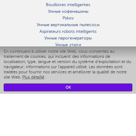
Bouilloires intelligentes
Умные кофемашины
Pskov
Умные вертикальные пылесосы
Aspirateurs robots intelligents
Умные парогенераторы
Умные утюги
En continuant à utiliser notre site Web, vous consentez au
Умные аэрогрили
traitement de cookies, qui incluent: des informations de
Умные мультиварки
localisation; type, langue et version du système d'exploitation et du
Умные блендеры
navigateur; informations sur l'appareil utilisé. Les données sont
Humidificateurs intelligents
traitées pour fournir nos services et améliorer la qualité de notre
site Web.
Plus détaillé
Умные вентиляторы
Умные ирригаторы
OK
Pèse-personne intelligent
Умные роботы-мойщики окон
Multicuiseur intelligent
Мерч Polaris IQ Home
CLIMAT
Humidificateurs