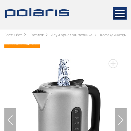
Басты бет
Каталог
Асүй арналған техника
Кофеқайнатқышт
3 ЖЫЛ КЕПІЛДІК