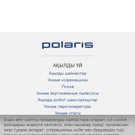
АҚЫЛДЫ ҮЙ
Ақылды шайнектер
Умные кофемашины
Псков
Умные вертикальные пылесосы
Ақылды робот шаңсорғыштар
Умные парогенераторы
Умные утюги
Біздің веб-сайтты пайдалануды жалғастыра отырып, сіз cookie
Умные аэрогрили
файлдарын өңдеуге келісесіз, оған мыналар кіреді: орналасқан
Умные мультиварки
жері туралы ақпарат; операциялық жүйе мен браузердің түрі,
Умные блендеры